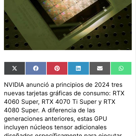
Compartir
Compartir
Compartir
Compartir
Compartir
Comp
X
Facebook
Pinterest
LinkedIn
Email
Wha
en
en
en
en
en
en
(Twitter)
NVIDIA anunció a principios de 2024 tres
nuevas tarjetas gráficas de consumo: RTX
4060 Super, RTX 4070 Ti Super y RTX
4080 Super. A diferencia de las
generaciones anteriores, estas GPU
incluyen núcleos tensor adicionales
diseñados específicamente para ejecutar