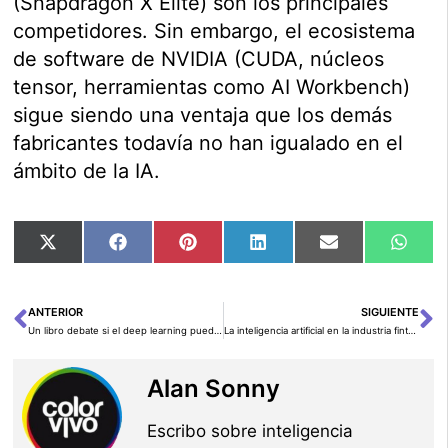
(Snapdragon X Elite) son los principales
competidores. Sin embargo, el ecosistema
de software de NVIDIA (CUDA, núcleos
tensor, herramientas como AI Workbench)
sigue siendo una ventaja que los demás
fabricantes todavía no han igualado en el
ámbito de la IA.
Compartir
Compartir
Compartir
Compartir
Compartir
Comp
X
Facebook
Pinterest
LinkedIn
Email
Wha
en
en
en
en
en
en
(Twitter)
ANTERIOR
SIGUIENTE
Ant
Si
Un libro debate si el deep learning puede llevarnos a la AGI
La inteligencia artificial en la industria fintech
Alan Sonny
Escribo sobre inteligencia