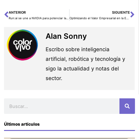
ANTERIOR
SIGUIENTE
Ant
Si
Run:ai se une a NVIDIA para potenciar la próxima era de la Inteligencia Artificial
Optimizando el Valor Empresarial en la Era de los Modelos de Lenguaje y Agentes Inteligentes
Alan Sonny
Escribo sobre inteligencia
artificial, robótica y tecnología y
sigo la actualidad y notas del
sector.
Buscar
Últimos artículos