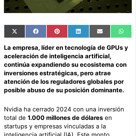
Compartir
Compartir
Compartir
Compartir
Compartir
Comp
X
Facebook
Pinterest
LinkedIn
Email
Wha
en
en
en
en
en
en
(Twitter)
La empresa, líder en tecnología de GPUs y
aceleración de inteligencia artificial,
continúa expandiendo su ecosistema con
inversiones estratégicas, pero atrae
atención de los reguladores globales por
posible abuso de su posición dominante.
Nvidia ha cerrado 2024 con una inversión
total de
1.000 millones de dólares
en
startups y empresas vinculadas a la
inteligencia artificial (IA). Este monto