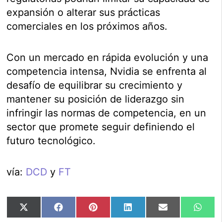
expansión o alterar sus prácticas
comerciales en los próximos años.
Con un mercado en rápida evolución y una
competencia intensa, Nvidia se enfrenta al
desafío de equilibrar su crecimiento y
mantener su posición de liderazgo sin
infringir las normas de competencia, en un
sector que promete seguir definiendo el
futuro tecnológico.
vía:
DCD
y
FT
Compartir
Compartir
Compartir
Compartir
Compartir
Comp
X
Facebook
Pinterest
LinkedIn
Email
Wha
en
en
en
en
en
en
(Twitter)