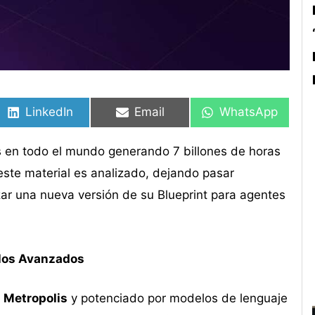
Compartir
Compartir
Compartir
Compartir
Compartir
Compartir
en
en
en
en
en
en
LinkedIn
Email
WhatsApp
s en todo el mundo generando 7 billones de horas
ste material es analizado, dejando pasar
zar una nueva versión de su Blueprint para agentes
elos Avanzados
a
Metropolis
y potenciado por modelos de lenguaje