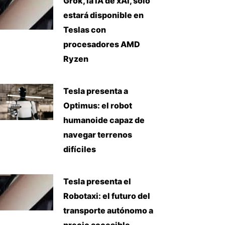
Grok, la IA de xAI, solo
estará disponible en
Teslas con
procesadores AMD
Ryzen
Tesla presenta a
Optimus: el robot
humanoide capaz de
navegar terrenos
difíciles
Tesla presenta el
Robotaxi: el futuro del
transporte autónomo a
precio accesible