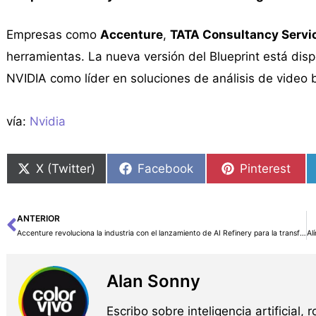
Empresas como
Accenture
,
TATA Consultancy Servi
herramientas. La nueva versión del Blueprint está dis
NVIDIA como líder en soluciones de análisis de video 
vía:
Nvidia
X (Twitter)
Facebook
Pinterest
ANTERIOR
Ant
Accenture revoluciona la industria con el lanzamiento de AI Refinery para la transformación empresarial mediante agentes de inteligencia artificial
Alan Sonny
Escribo sobre inteligencia artificial, 