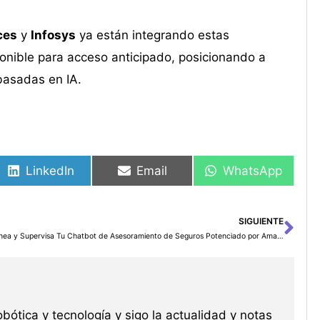
ces
y
Infosys
ya están integrando estas
ponible para acceso anticipado, posicionando a
basadas en IA.
LinkedIn
Email
WhatsApp
SIGUIENTE
Sig
Alínea y Supervisa Tu Chatbot de Asesoramiento de Seguros Potenciado por Amazon Bedrock con los Principios de IA Responsable Usando AWS Audit Manager
robótica y tecnología y sigo la actualidad y notas