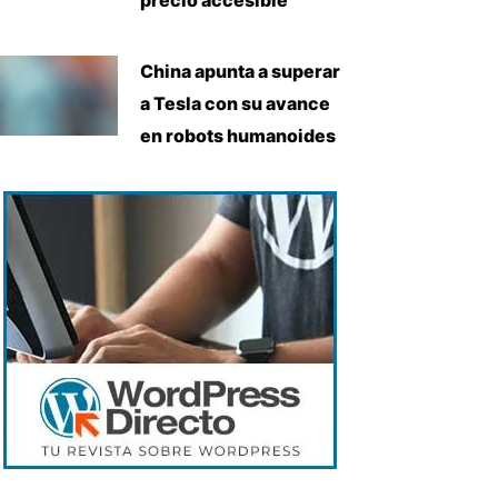
China apunta a superar
a Tesla con su avance
en robots humanoides