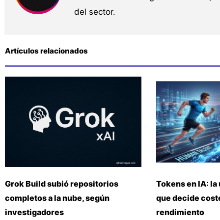
del sector.
Artículos relacionados
Grok Build subió repositorios
Tokens en IA: la 
completos a la nube, según
que decide coste
investigadores
rendimiento