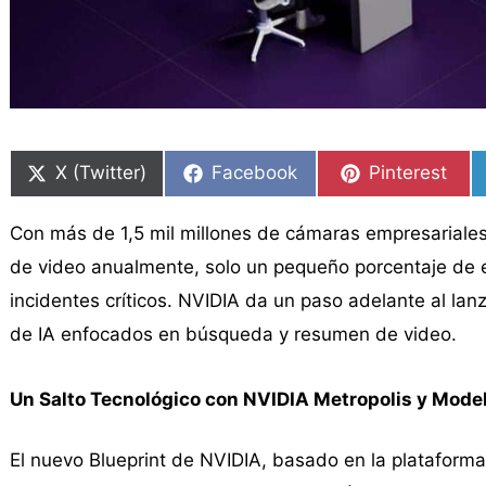
Compartir
Compartir
Compartir
Compartir
Compartir
Compartir
en
en
en
en
en
en
X (Twitter)
Facebook
Pinterest
Con más de 1,5 mil millones de cámaras empresariale
de video anualmente, solo un pequeño porcentaje de e
incidentes críticos. NVIDIA da un paso adelante al lan
de IA enfocados en búsqueda y resumen de video.
Un Salto Tecnológico con NVIDIA Metropolis y Mod
El nuevo Blueprint de NVIDIA, basado en la plataform