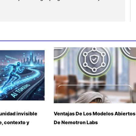
unidad invisible
Ventajas De Los Modelos Abiertos
, contexto y
De Nemotron Labs