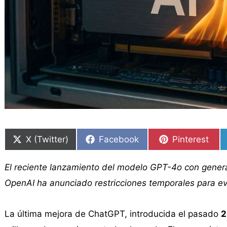
Compartir
Compartir
Compartir
Compartir
Compartir
Compartir
en
en
en
en
en
en
X (Twitter)
Facebook
Pinterest
El reciente lanzamiento del modelo GPT-4o con gener
OpenAI ha anunciado restricciones temporales para evi
La última mejora de ChatGPT, introducida el pasado
2