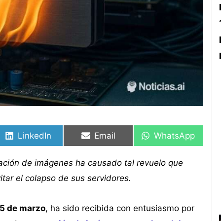
Compartir
Compartir
Compartir
Compartir
Compartir
Compartir
en
en
en
en
en
en
LinkedIn
Email
WhatsApp
ación de imágenes ha causado tal revuelo que
tar el colapso de sus servidores.
5 de marzo
, ha sido recibida con entusiasmo por