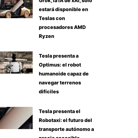
Grok, la IA de xAI, solo
estará disponible en
Teslas con
procesadores AMD
Ryzen
Tesla presenta a
Optimus: el robot
humanoide capaz de
navegar terrenos
difíciles
Tesla presenta el
Robotaxi: el futuro del
transporte autónomo a
precio accesible