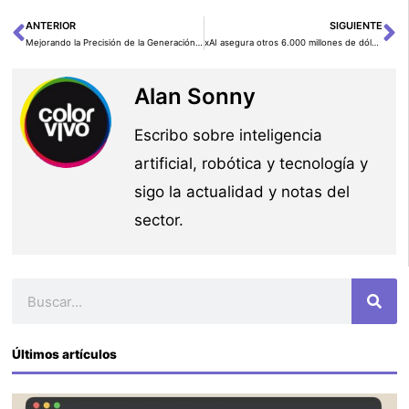
ANTERIOR
SIGUIENTE
Ant
Si
Mejorando la Precisión de la Generación Aumentada por Recuperación con GraphRAG
xAI asegura otros 6.000 millones de dólares con el respaldo de Nvidia y AMD
Alan Sonny
Escribo sobre inteligencia
artificial, robótica y tecnología y
sigo la actualidad y notas del
sector.
Buscar
Últimos artículos