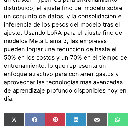
distribuido, el ajuste fino del modelo sobre
un conjunto de datos, y la consolidación e
inferencia de los pesos del modelo tras el
ajuste. Usando LoRA para el ajuste fino de
modelos Meta Llama 3, las empresas
pueden lograr una reducción de hasta el
50% en los costos y un 70% en el tiempo de
entrenamiento, lo que representa un
enfoque atractivo para contener gastos y
aprovechar las tecnologías más avanzadas
de aprendizaje profundo disponibles hoy en
día.
Compartir
Compartir
Compartir
Compartir
Compartir
Comp
X
Facebook
Pinterest
LinkedIn
Email
Wha
en
en
en
en
en
en
(Twitter)