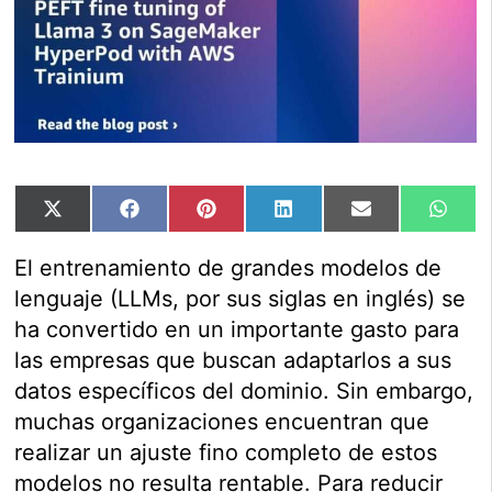
Compartir
Compartir
Compartir
Compartir
Compartir
Comp
X
Facebook
Pinterest
LinkedIn
Email
Wha
en
en
en
en
en
en
(Twitter)
El entrenamiento de grandes modelos de
lenguaje (LLMs, por sus siglas en inglés) se
ha convertido en un importante gasto para
las empresas que buscan adaptarlos a sus
datos específicos del dominio. Sin embargo,
muchas organizaciones encuentran que
realizar un ajuste fino completo de estos
modelos no resulta rentable. Para reducir