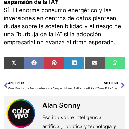
expansión de la IA?
Sí. El enorme consumo energético y las
inversiones en centros de datos plantean
dudas sobre la sostenibilidad y el riesgo de
una “burbuja de la IA” si la adopción
empresarial no avanza al ritmo esperado.
Compartir
Compartir
Compartir
Compartir
Compartir
Comp
X
Facebook
Pinterest
LinkedIn
Email
Wha
en
en
en
en
en
en
(Twitter)
ANTERIOR
SIGUIENTE
Ant
Si
Crea Productos Personalizados y Campañas de Marketing con Amazon Nova en Amazon Bedrock
Nuevo índice predictivo “SmartPrice” de Fotocasa con tecnología DataVenues: La analítica predictiva da un salto clave en el sector inmobiliario gracias a la inteligencia artificial
Alan Sonny
Escribo sobre inteligencia
artificial, robótica y tecnología y