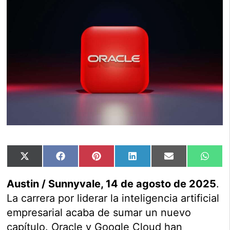
Compartir
Compartir
Compartir
Compartir
Compartir
Comp
X
Facebook
Pinterest
LinkedIn
Email
Wha
en
en
en
en
en
en
(Twitter)
Austin / Sunnyvale, 14 de agosto de 2025
.
La carrera por liderar la inteligencia artificial
empresarial acaba de sumar un nuevo
capítulo. Oracle y Google Cloud han