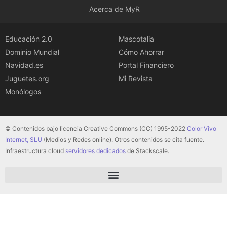
Acerca de MyR
Educación 2.0
Mascotalia
Dominio Mundial
Cómo Ahorrar
Navidad.es
Portal Financiero
Juguetes.org
Mi Revista
Monólogos
© Contenidos bajo licencia Creative Commons (CC) 1995-2022
Color Vivo
Internet, SLU
(Medios y Redes online). Otros contenidos se cita fuente.
Infraestructura cloud
servidores dedicados
de Stackscale.