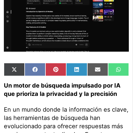
Compartir
Compartir
Compartir
Compartir
Compartir
Comp
X
Facebook
Pinterest
LinkedIn
Email
Wha
en
en
en
en
en
en
(Twitter)
Un motor de búsqueda impulsado por IA
que prioriza la privacidad y la precisión
En un mundo donde la información es clave,
las herramientas de búsqueda han
evolucionado para ofrecer respuestas más