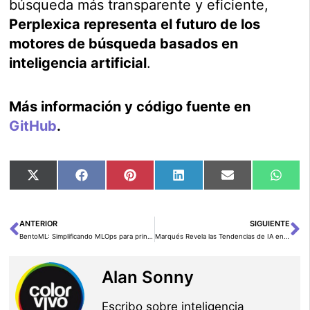
búsqueda más transparente y eficiente,
Perplexica representa el futuro de los
motores de búsqueda basados en
inteligencia artificial
.
Más información y código fuente en
GitHub
.
Compartir
Compartir
Compartir
Compartir
Compartir
Comp
X
Facebook
Pinterest
LinkedIn
Email
Wha
en
en
en
en
en
en
(Twitter)
ANTERIOR
SIGUIENTE
Ant
Si
BentoML: Simplificando MLOps para principiantes
Marqués Revela las Tendencias de IA en la Gestión de la Industria Farmacéutica para 2025
Alan Sonny
Escribo sobre inteligencia