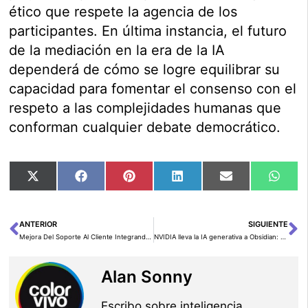
ético que respete la agencia de los
participantes. En última instancia, el futuro
de la mediación en la era de la IA
dependerá de cómo se logre equilibrar su
capacidad para fomentar el consenso con el
respeto a las complejidades humanas que
conforman cualquier debate democrático.
Compartir
Compartir
Compartir
Compartir
Compartir
Comp
X
Facebook
Pinterest
LinkedIn
Email
Wha
en
en
en
en
en
en
(Twitter)
ANTERIOR
SIGUIENTE
Ant
Si
Mejora Del Soporte Al Cliente Integrando APIs De Datos Empresariales Con Amazon Bedrock Agents
NVIDIA lleva la IA generativa a Obsidian: una experiencia transformadora para tomar notas y mejorar la productividad
Alan Sonny
Escribo sobre inteligencia