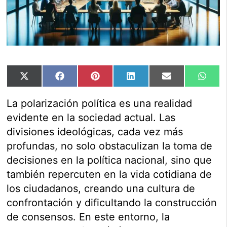
Compartir
Compartir
Compartir
Compartir
Compartir
Comp
X
Facebook
Pinterest
LinkedIn
Email
Wha
en
en
en
en
en
en
(Twitter)
La polarización política es una realidad
evidente en la sociedad actual. Las
divisiones ideológicas, cada vez más
profundas, no solo obstaculizan la toma de
decisiones en la política nacional, sino que
también repercuten en la vida cotidiana de
los ciudadanos, creando una cultura de
confrontación y dificultando la construcción
de consensos. En este entorno, la