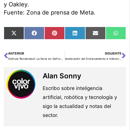
y Oakley.
Fuente: Zona de prensa de Meta.
Compartir
Compartir
Compartir
Compartir
Compartir
Comp
X
Facebook
Pinterest
LinkedIn
Email
Wha
en
en
en
en
en
en
(Twitter)
ANTERIOR
SIGUIENTE
Ant
Si
Disfruta ‘Borderland’: La Serie en GeForce NOW
Aceleración del Entrenamiento e Inferencia de Modelos Fundacionales con Amazon SageMaker HyperPod y Amazon SageMaker Studio
Alan Sonny
Escribo sobre inteligencia
artificial, robótica y tecnología y
sigo la actualidad y notas del
sector.