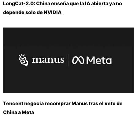
LongCat-2.0: China enseña que la IA abierta ya no
depende solo de NVIDIA
Tencent negocia recomprar Manus tras el veto de
China a Meta