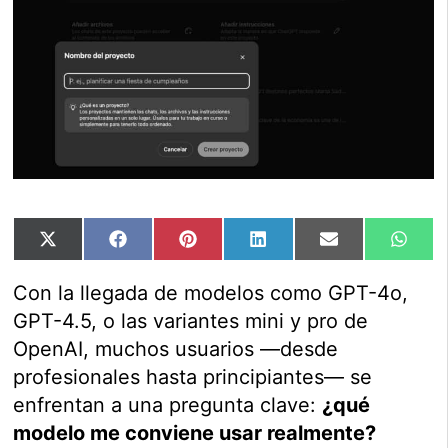
Compartir
Compartir
Compartir
Compartir
Compartir
Comp
X
Facebook
Pinterest
LinkedIn
Email
Wha
en
en
en
en
en
en
(Twitter)
Con la llegada de modelos como GPT-4o,
GPT-4.5, o las variantes mini y pro de
OpenAI, muchos usuarios —desde
profesionales hasta principiantes— se
enfrentan a una pregunta clave:
¿qué
modelo me conviene usar realmente?