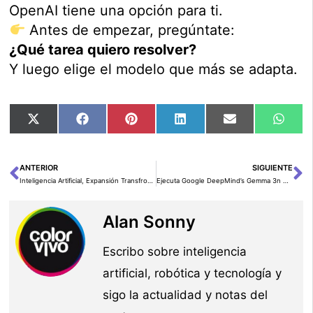
OpenAI tiene una opción para ti.
Antes de empezar, pregúntate:
¿Qué tarea quiero resolver?
Y luego elige el modelo que más se adapta.
Compartir
Compartir
Compartir
Compartir
Compartir
Comp
X
Facebook
Pinterest
LinkedIn
Email
Wha
en
en
en
en
en
en
(Twitter)
ANTERIOR
SIGUIENTE
Ant
Si
Inteligencia Artificial, Expansión Transfronteriza y Omnicanal: Transformando las Startups en India
Ejecuta Google DeepMind’s Gemma 3n en NVIDIA Jetson y RTX
Alan Sonny
Escribo sobre inteligencia
artificial, robótica y tecnología y
sigo la actualidad y notas del