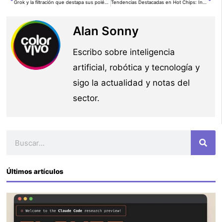
Ant
Si
Grok y la filtración que destapa sus polémicas personalidades conspiranoicas y extremas
Tendencias Destacadas en Hot Chips: Inferencia, Redes y Innovación en IA Basadas en NVIDIA
Alan Sonny
Escribo sobre inteligencia
artificial, robótica y tecnología y
sigo la actualidad y notas del
sector.
Buscar
Últimos artículos