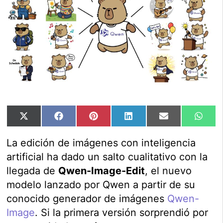
Compartir
Compartir
Compartir
Compartir
Compartir
Comp
X
Facebook
Pinterest
LinkedIn
Email
Wha
en
en
en
en
en
en
(Twitter)
La edición de imágenes con inteligencia
artificial ha dado un salto cualitativo con la
llegada de
Qwen-Image-Edit
, el nuevo
modelo lanzado por Qwen a partir de su
conocido generador de imágenes
Qwen-
Image
. Si la primera versión sorprendió por