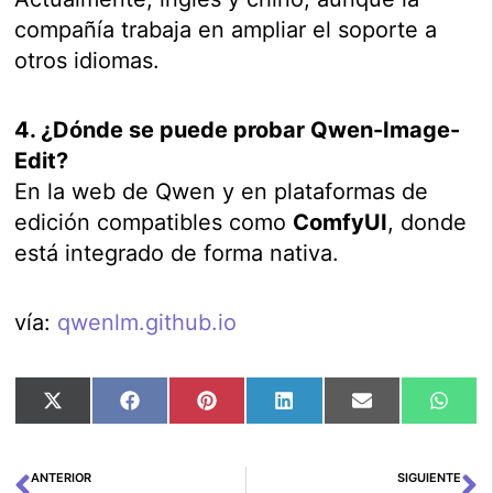
compañía trabaja en ampliar el soporte a
otros idiomas.
4. ¿Dónde se puede probar Qwen-Image-
Edit?
En la web de Qwen y en plataformas de
edición compatibles como
ComfyUI
, donde
está integrado de forma nativa.
vía:
qwenlm.github.io
Compartir
Compartir
Compartir
Compartir
Compartir
Comp
X
Facebook
Pinterest
LinkedIn
Email
Wha
en
en
en
en
en
en
(Twitter)
ANTERIOR
SIGUIENTE