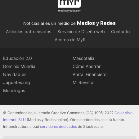
Medios y Redes
Noticias.ai es un medio de
Artículos patrocinados
Servicio de Diseño web
Contacto
Acerca de MyR
Educación 2.0
Mascotalia
Dominio Mundial
Cómo Ahorrar
Navidad.es
Portal Financiero
Juguetes.org
Mi Revista
Monólogos
© Contenidos bajo licencia Creative Commons (CC) 1995-2022
Color Vivo
Internet, SLU
(Medios y Redes online). Otros contenidos se cita fuente.
Infraestructura cloud
servidores dedicados
de Stackscale.