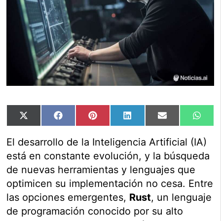
Compartir
Compartir
Compartir
Compartir
Compartir
Comp
X
Facebook
Pinterest
LinkedIn
Email
Wha
en
en
en
en
en
en
(Twitter)
El desarrollo de la Inteligencia Artificial (IA)
está en constante evolución, y la búsqueda
de nuevas herramientas y lenguajes que
optimicen su implementación no cesa. Entre
las opciones emergentes,
Rust
, un lenguaje
de programación conocido por su alto