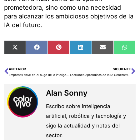
prometedora, sino como una necesidad
para alcanzar los ambiciosos objetivos de la
IA del futuro.
Compartir
Compartir
Compartir
Compartir
Compartir
Comp
X
Facebook
Pinterest
LinkedIn
Email
Wha
en
en
en
en
en
en
(Twitter)
ANTERIOR
SIGUIENTE
Ant
Si
Empresas clave en el auge de la inteligencia artificial: cotizadas y privadas
Lecciones Aprendidas de la IA Generativa en Londres
Alan Sonny
Escribo sobre inteligencia
artificial, robótica y tecnología y
sigo la actualidad y notas del
sector.