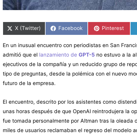
Compartir
Compartir
Compartir
Compartir
Compartir
Compartir
en
en
en
en
en
en
X (Twitter)
Facebook
Pinterest
En un inusual encuentro con periodistas en San Franc
admitió que el
lanzamiento de
GPT-5
no estuvo a la a
ejecutivos de la compañía y un reducido grupo de rep
tipo de preguntas, desde la polémica con el nuevo mo
futuro de la empresa.
El encuentro, descrito por los asistentes como distend
unas horas después de que OpenAI reintrodujera la o
fue tomada personalmente por Altman tras la oleada d
miles de usuarios reclamaban el regreso del modelo ant