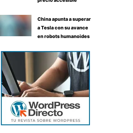
China apunta a superar
a Tesla con su avance
en robots humanoides