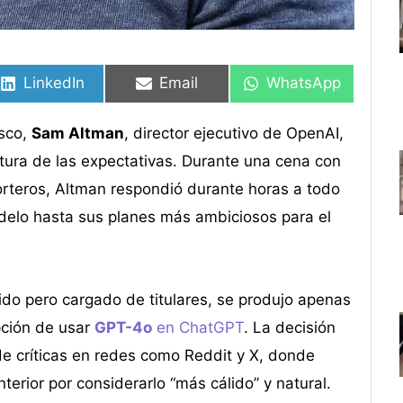
Compartir
Compartir
Compartir
Compartir
Compartir
Compartir
en
en
en
en
en
en
LinkedIn
Email
WhatsApp
isco,
Sam Altman
, director ejecutivo de OpenAI,
ltura de las expectativas. Durante una cena con
orteros, Altman respondió durante horas a todo
delo hasta sus planes más ambiciosos para el
ido pero cargado de titulares, se produjo apenas
pción de usar
GPT-4o
en ChatGPT
. La decisión
e críticas en redes como Reddit y X, donde
erior por considerarlo “más cálido” y natural.