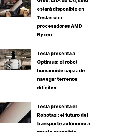
Grok, la IA de xAI, solo
estará disponible en
Teslas con
procesadores AMD
Ryzen
Tesla presenta a
Optimus: el robot
humanoide capaz de
navegar terrenos
difíciles
Tesla presenta el
Robotaxi: el futuro del
transporte autónomo a
precio accesible