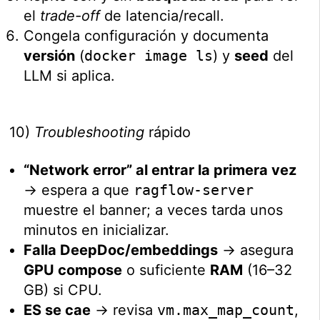
el
trade-off
de latencia/recall.
Congela configuración y documenta
versión
(
docker image ls
) y
seed
del
LLM si aplica.
10)
Troubleshooting
rápido
“Network error” al entrar la primera vez
→ espera a que
ragflow-server
muestre el banner; a veces tarda unos
minutos en inicializar.
Falla DeepDoc/embeddings
→ asegura
GPU compose
o suficiente
RAM
(16–32
GB) si CPU.
ES se cae
→ revisa
vm.max_map_count
,