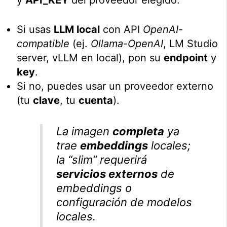
Si usas
LLM local
con API
OpenAI-
compatible
(ej.
Ollama-OpenAI
, LM Studio
server, vLLM en local), pon su
endpoint
y
key
.
Si no, puedes usar un proveedor externo
(tu
clave
, tu
cuenta
).
La imagen
completa
ya
trae
embeddings
locales;
la “slim” requerirá
servicios externos
de
embeddings o
configuración de modelos
locales.