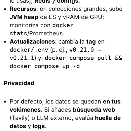
lo usas),
Redis
y
configs
.
Recursos
: en colecciones grandes, sube
JVM heap
de ES y vRAM de GPU;
monitoriza con
docker
stats
/Prometheus.
Actualizaciones
: cambia la
tag
en
docker/.env
(p. ej.,
v0.21.0 →
v0.21.1
) y:
docker compose pull &&
docker compose up -d
Privacidad
Por defecto, los datos se quedan
en tus
volúmenes
. Si añades
búsqueda web
(Tavily) o LLM externo, evalúa
huella de
datos
y
logs
.