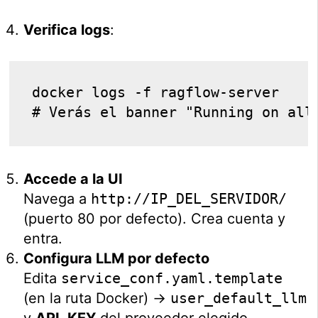
Verifica logs
:
docker logs -f ragflow-server

Accede a la UI
Navega a
http://IP_DEL_SERVIDOR/
(puerto 80 por defecto). Crea cuenta y
entra.
Configura LLM por defecto
Edita
service_conf.yaml.template
(en la ruta Docker) →
user_default_llm
y
API_KEY
del proveedor elegido.