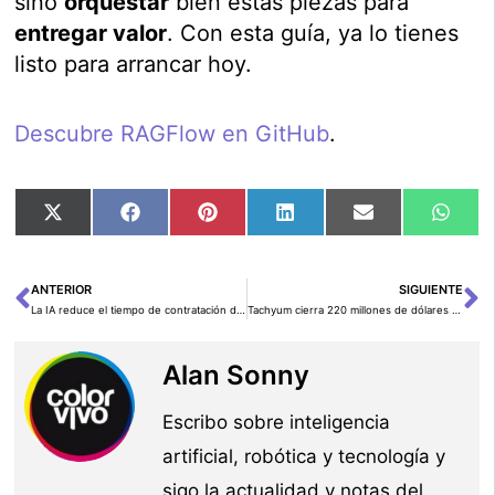
sino
orquestar
bien estas piezas para
entregar valor
. Con esta guía, ya lo tienes
listo para arrancar hoy.
Descubre RAGFlow en GitHub
.
Compartir
Compartir
Compartir
Compartir
Compartir
Comp
X
Facebook
Pinterest
LinkedIn
Email
Wha
en
en
en
en
en
en
(Twitter)
ANTERIOR
SIGUIENTE
Ant
Si
La IA reduce el tiempo de contratación de empleados en un 70% durante las campañas de Black Friday y Navidad
Tachyum cierra 220 millones de dólares en Serie C y anuncia un pedido de 500 millones para Prodigy: la gran apuesta del “procesador universal” para la era de la IA
Alan Sonny
Escribo sobre inteligencia
artificial, robótica y tecnología y
sigo la actualidad y notas del