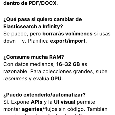
dentro de PDF/DOCX
.
¿Qué pasa si quiero cambiar de
Elasticsearch a Infinity?
Se puede, pero
borrarás volúmenes
si usas
down -v
. Planifica
export/import
.
¿Consume mucha RAM?
Con datos medianos,
16–32 GB
es
razonable. Para colecciones grandes, sube
resources
y evalúa
GPU
.
¿Puedo extenderlo/automatizar?
Sí. Expone
APIs
y la
UI visual
permite
montar
agentes
/flujos sin código. También