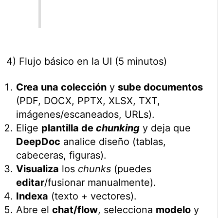
4) Flujo básico en la UI (5 minutos)
Crea una colección
y
sube documentos
(PDF, DOCX, PPTX, XLSX, TXT,
imágenes/escaneados, URLs).
Elige
plantilla de
chunking
y deja que
DeepDoc
analice diseño (tablas,
cabeceras, figuras).
Visualiza
los
chunks
(puedes
editar
/fusionar manualmente).
Indexa
(texto + vectores).
Abre el
chat/flow
, selecciona
modelo
y