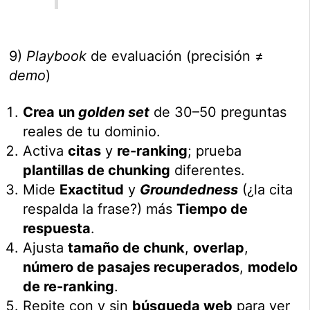
9)
Playbook
de evaluación (precisión ≠
demo
)
Crea un
golden set
de 30–50 preguntas
reales de tu dominio.
Activa
citas
y
re-ranking
; prueba
plantillas de chunking
diferentes.
Mide
Exactitud
y
Groundedness
(¿la cita
respalda la frase?) más
Tiempo de
respuesta
.
Ajusta
tamaño de chunk
,
overlap
,
número de pasajes recuperados
,
modelo
de re-ranking
.
Repite con y sin
búsqueda web
para ver