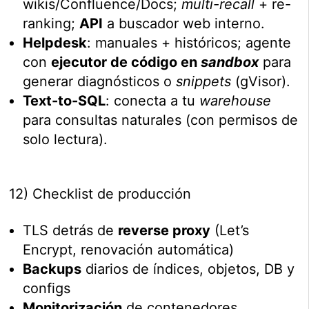
wikis/Confluence/Docs;
multi-recall
+ re-
ranking;
API
a buscador web interno.
Helpdesk
: manuales + históricos; agente
con
ejecutor de código en
sandbox
para
generar diagnósticos o
snippets
(gVisor).
Text-to-SQL
: conecta a tu
warehouse
para consultas naturales (con permisos de
solo lectura).
12) Checklist de producción
TLS detrás de
reverse proxy
(Let’s
Encrypt, renovación automática)
Backups
diarios de índices, objetos, DB y
configs
Monitorización
de contenedores