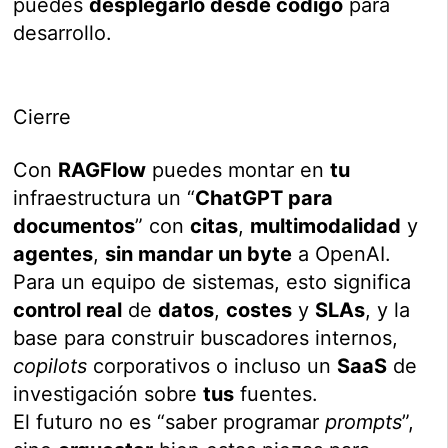
puedes
desplegarlo desde código
para
desarrollo.
Cierre
Con
RAGFlow
puedes montar en
tu
infraestructura un “
ChatGPT para
documentos
” con
citas
,
multimodalidad
y
agentes
,
sin mandar un byte
a OpenAI.
Para un equipo de sistemas, esto significa
control real
de
datos
,
costes
y
SLAs
, y la
base para construir buscadores internos,
copilots
corporativos o incluso un
SaaS
de
investigación sobre
tus
fuentes.
El futuro no es “saber programar
prompts
”,