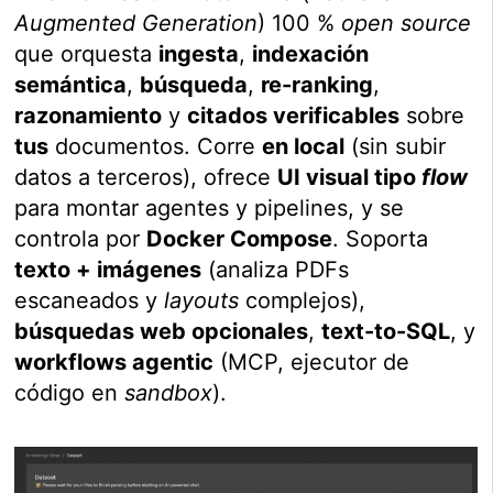
Augmented Generation
) 100 %
open source
que orquesta
ingesta
,
indexación
semántica
,
búsqueda
,
re-ranking
,
razonamiento
y
citados verificables
sobre
tus
documentos. Corre
en local
(sin subir
datos a terceros), ofrece
UI visual tipo
flow
para montar agentes y pipelines, y se
controla por
Docker Compose
. Soporta
texto + imágenes
(analiza PDFs
escaneados y
layouts
complejos),
búsquedas web opcionales
,
text-to-SQL
, y
workflows agentic
(MCP, ejecutor de
código en
sandbox
).