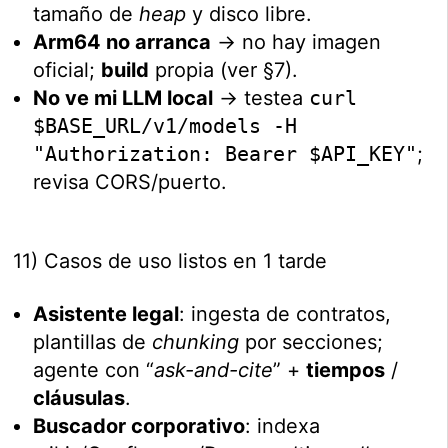
tamaño de
heap
y disco libre.
Arm64 no arranca
→ no hay imagen
oficial;
build
propia (ver §7).
No ve mi LLM local
→ testea
curl
$BASE_URL/v1/models -H
"Authorization: Bearer $API_KEY"
;
revisa CORS/puerto.
11) Casos de uso listos en 1 tarde
Asistente legal
: ingesta de contratos,
plantillas de
chunking
por secciones;
agente con “
ask-and-cite
” +
tiempos
/
cláusulas
.
Buscador corporativo
: indexa