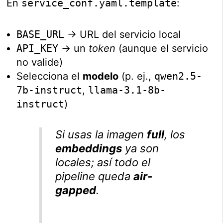
En
service_conf.yaml.template
:
BASE_URL
→ URL del servicio local
API_KEY
→ un
token
(aunque el servicio
no valide)
Selecciona el
modelo
(p. ej.,
qwen2.5-
7b-instruct
,
llama-3.1-8b-
instruct
)
Si usas la imagen
full
, los
embeddings
ya son
locales; así todo el
pipeline
queda
air-
gapped
.