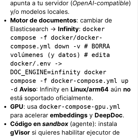
apunta a tu servidor (
OpenAI-compatible
)
y/o modelos locales.
Motor de documentos
: cambiar de
Elasticsearch →
Infinity
:
docker
compose -f docker/docker-
compose.yml down -v # BORRA
volúmenes (y datos) # edita
docker/.env ->
DOC_ENGINE=infinity docker
compose -f docker-compose.yml up
-d
Aviso
: Infinity en
Linux/arm64
aún
no
está soportado oficialmente.
GPU
: usa
docker-compose-gpu.yml
para acelerar
embeddings
y
DeepDoc
.
Código en
sandbox
(agente): instala
gVisor
si quieres habilitar ejecutor de