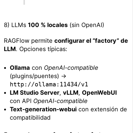
8) LLMs
100 % locales
(sin OpenAI)
RAGFlow permite
configurar el “factory” de
LLM
. Opciones típicas:
Ollama
con
OpenAI-compatible
(plugins/puentes) →
http://ollama:11434/v1
LM Studio Server
,
vLLM
,
OpenWebUI
con API
OpenAI-compatible
Text-generation-webui
con extensión de
compatibilidad