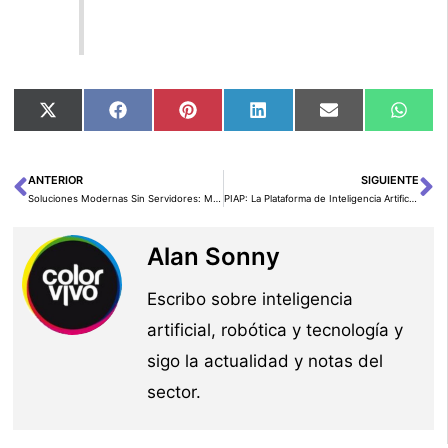
Compartir
Compartir
Compartir
Compartir
Compartir
Comp
X
Facebook
Pinterest
LinkedIn
Email
Wha
en
en
en
en
en
en
(Twitter)
ANTERIOR
SIGUIENTE
Ant
Si
Soluciones Modernas Sin Servidores: Mejores Prácticas con Amazon Q Developer CLI y MCP
PIAP: La Plataforma de Inteligencia Artificial para Puertos que Revoluciona el Ecosistema Logístico-Portuario
Alan Sonny
Escribo sobre inteligencia
artificial, robótica y tecnología y
sigo la actualidad y notas del
sector.