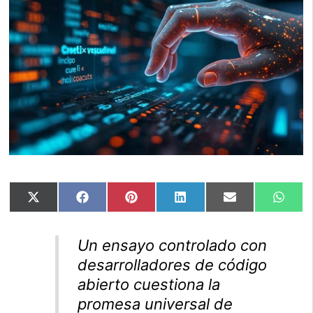
Compartir
Compartir
Compartir
Compartir
Compartir
Comp
X
Facebook
Pinterest
LinkedIn
Email
Wha
en
en
en
en
en
en
(Twitter)
Un ensayo controlado con
desarrolladores de código
abierto cuestiona la
promesa universal de