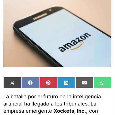
Compartir
Compartir
Compartir
Compartir
Compartir
Comp
X
Facebook
Pinterest
LinkedIn
Email
Wha
en
en
en
en
en
en
(Twitter)
La batalla por el futuro de la inteligencia
artificial ha llegado a los tribunales. La
empresa emergente
Xockets, Inc.
, con