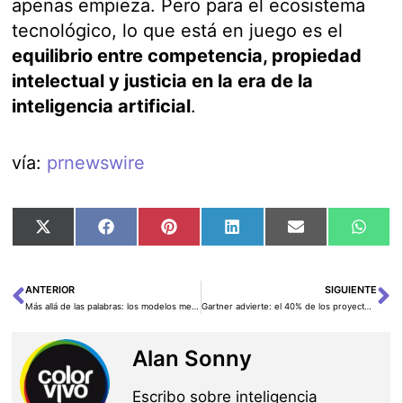
apenas empieza. Pero para el ecosistema
tecnológico, lo que está en juego es el
equilibrio entre competencia, propiedad
intelectual y justicia en la era de la
inteligencia artificial
.
vía:
prnewswire
Compartir
Compartir
Compartir
Compartir
Compartir
Comp
X
Facebook
Pinterest
LinkedIn
Email
Wha
en
en
en
en
en
en
(Twitter)
ANTERIOR
SIGUIENTE
Ant
Si
Más allá de las palabras: los modelos mentales prometen reinventar la Inteligencia Artificial
Gartner advierte: el 40% de los proyectos de IA agentica fracasarán antes de 2027
Alan Sonny
Escribo sobre inteligencia