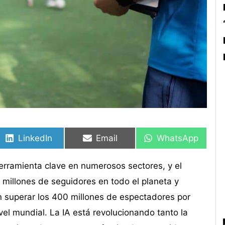
Compartir
Compartir
Compartir
Compartir
Compartir
Compartir
en
en
en
en
en
en
LinkedIn
Email
WhatsApp
herramienta clave en numerosos sectores, y el
 millones de seguidores en todo el planeta y
 superar los 400 millones de espectadores por
vel mundial. La IA está revolucionando tanto la