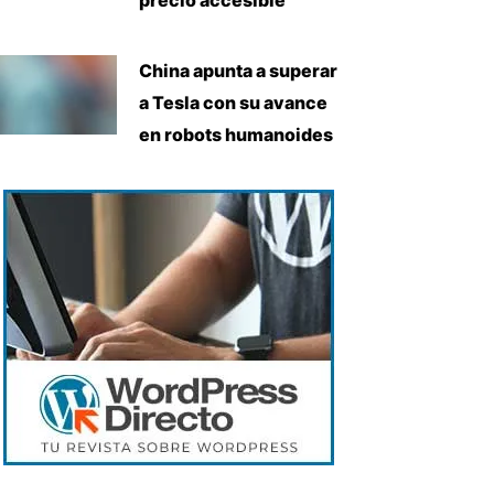
China apunta a superar
a Tesla con su avance
en robots humanoides