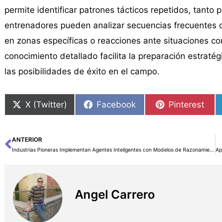
permite identificar patrones tácticos repetidos, tanto p
entrenadores pueden analizar secuencias frecuentes 
en zonas específicas o reacciones ante situaciones com
conocimiento detallado facilita la preparación estraté
las posibilidades de éxito en el campo.
X (Twitter)
Facebook
Pinterest
ANTERIOR
Ant
Industrias Pioneras Implementan Agentes Inteligentes con Modelos de Razonamiento NVIDIA: CrowdStrike, Uber y Zoom Lideran el Camino
Angel Carrero