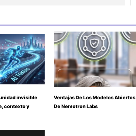
unidad invisible
Ventajas De Los Modelos Abiertos
, contexto y
De Nemotron Labs