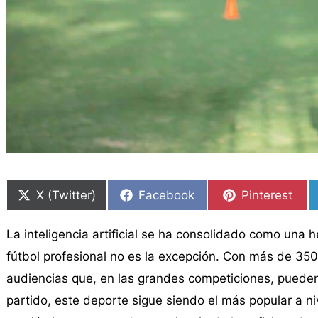
Compartir
Compartir
Compartir
Compartir
Compartir
Compartir
en
en
en
en
en
en
X (Twitter)
Facebook
Pinterest
La inteligencia artificial se ha consolidado como una 
fútbol profesional no es la excepción. Con más de 350
audiencias que, en las grandes competiciones, pueden
partido, este deporte sigue siendo el más popular a ni