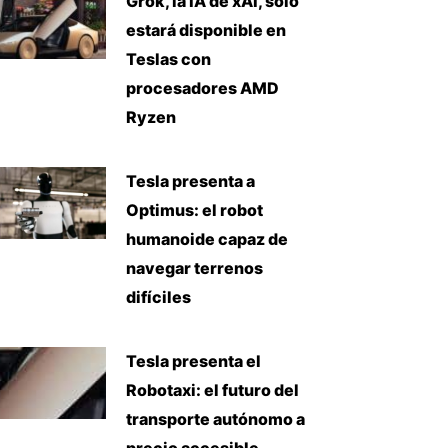
Grok, la IA de xAI, solo
estará disponible en
Teslas con
procesadores AMD
Ryzen
Tesla presenta a
Optimus: el robot
humanoide capaz de
navegar terrenos
difíciles
Tesla presenta el
Robotaxi: el futuro del
transporte autónomo a
precio accesible