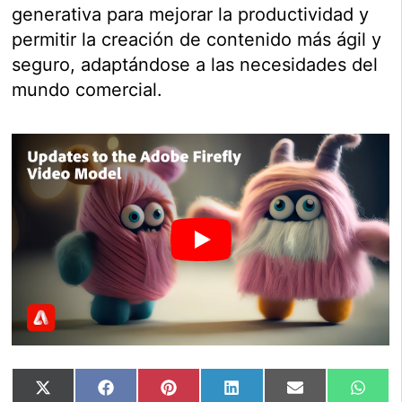
generativa para mejorar la productividad y
permitir la creación de contenido más ágil y
seguro, adaptándose a las necesidades del
mundo comercial.
Compartir
Compartir
Compartir
Compartir
Compartir
Comp
X
Facebook
Pinterest
LinkedIn
Email
Wha