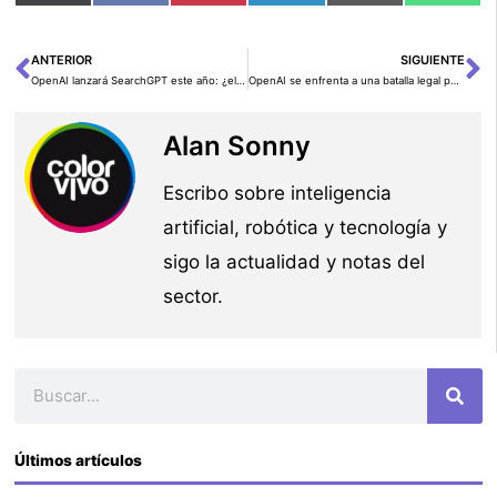
en
en
en
en
en
en
(Twitter)
ANTERIOR
SIGUIENTE
Ant
Si
OpenAI lanzará SearchGPT este año: ¿el futuro de las búsquedas en línea?
OpenAI se enfrenta a una batalla legal por el uso del nombre ‘Open AI’
Alan Sonny
Escribo sobre inteligencia
artificial, robótica y tecnología y
sigo la actualidad y notas del
sector.
Buscar
Últimos artículos