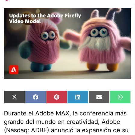
Compartir
Compartir
Compartir
Compartir
Compartir
Comp
X
Facebook
Pinterest
LinkedIn
Email
Wha
en
en
en
en
en
en
(Twitter)
Durante el Adobe MAX, la conferencia más
grande del mundo en creatividad, Adobe
(Nasdaq: ADBE) anunció la expansión de su