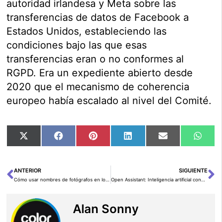
autoridad irlandesa y Meta sobre las
transferencias de datos de Facebook a
Estados Unidos, estableciendo las
condiciones bajo las que esas
transferencias eran o no conformes al
RGPD. Era un expediente abierto desde
2020 que el mecanismo de coherencia
europeo había escalado al nivel del Comité.
Compartir
Compartir
Compartir
Compartir
Compartir
Comp
X
Facebook
Pinterest
LinkedIn
Email
Wha
en
en
en
en
en
en
(Twitter)
ANTERIOR
SIGUIENTE
Ant
Si
Cómo usar nombres de fotógrafos en los prompts de Midjourney
Open Assistant: Inteligencia artificial conversacional para todos y de código abierto
Alan Sonny