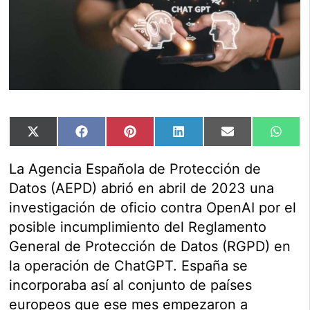
Compartir
Compartir
Compartir
Compartir
Compartir
Comp
X
Facebook
Pinterest
LinkedIn
Email
Wha
en
en
en
en
en
en
(Twitter)
La Agencia Española de Protección de
Datos (AEPD) abrió en abril de 2023 una
investigación de oficio contra OpenAI por el
posible incumplimiento del Reglamento
General de Protección de Datos (RGPD) en
la operación de ChatGPT. España se
incorporaba así al conjunto de países
europeos que ese mes empezaron a