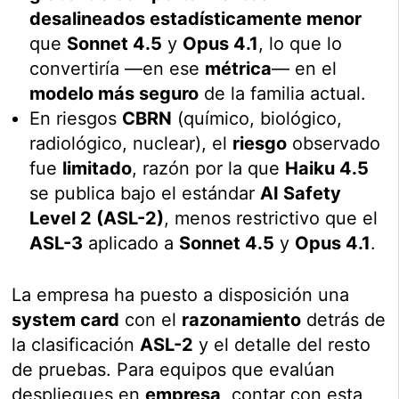
desalineados estadísticamente menor
que
Sonnet 4.5
y
Opus 4.1
, lo que lo
convertiría —en ese
métrica
— en el
modelo más seguro
de la familia actual.
En riesgos
CBRN
(químico, biológico,
radiológico, nuclear), el
riesgo
observado
fue
limitado
, razón por la que
Haiku 4.5
se publica bajo el estándar
AI Safety
Level 2 (ASL-2)
, menos restrictivo que el
ASL-3
aplicado a
Sonnet 4.5
y
Opus 4.1
.
La empresa ha puesto a disposición una
system card
con el
razonamiento
detrás de
la clasificación
ASL-2
y el detalle del resto
de pruebas. Para equipos que evalúan
despliegues en
empresa
, contar con esta