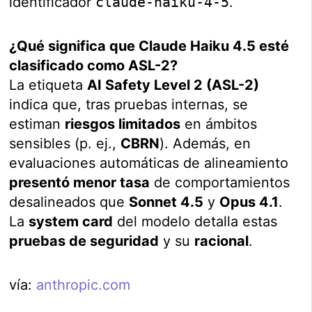
identificador
claude-haiku-4-5
.
¿Qué significa que Claude Haiku 4.5 esté
clasificado como ASL-2?
La etiqueta
AI Safety Level 2 (ASL-2)
indica que, tras pruebas internas, se
estiman
riesgos limitados
en ámbitos
sensibles (p. ej.,
CBRN
). Además, en
evaluaciones automáticas de alineamiento
presentó menor tasa
de comportamientos
desalineados que
Sonnet 4.5
y
Opus 4.1
.
La
system card
del modelo detalla estas
pruebas de seguridad
y su
racional
.
vía:
anthropic.com