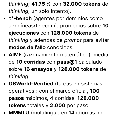
thinking
;
41,75 %
con
32.000 tokens
de
thinking
, un solo intento).
τ²-bench
(agentes por dominios como
aerolíneas/telecom): promedios sobre
10
ejecuciones
con
128.000 tokens
de
thinking
y adendas de
prompt
para evitar
modos de fallo
conocidos.
AIME
(razonamiento matemático): media
de
10 corridas
con
pass@1
calculado
sobre
16 ensayos
y
128.000 tokens
de
thinking
.
OSWorld-Verified
(tareas en sistemas
operativos): con el marco oficial,
100
pasos
máximos, 4 corridas,
128.000
tokens
totales y
2.000
por paso.
MMMLU
(multilingüe en 14 idiomas no