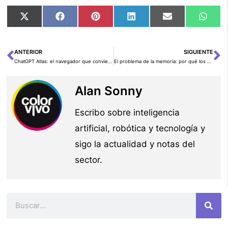
Compartir
Compartir
Compartir
Compartir
Compartir
Comp
X
Facebook
Pinterest
LinkedIn
Email
Wha
en
en
en
en
en
en
(Twitter)
ANTERIOR
SIGUIENTE
Ant
Si
ChatGPT Atlas: el navegador que convierte a la IA en tu copiloto de la web (con memoria opcional, modo agente y controles de privacidad)
El problema de la memoria: por qué los LLM “olvidan” tus conversaciones
Alan Sonny
Escribo sobre inteligencia
artificial, robótica y tecnología y
sigo la actualidad y notas del
sector.
Buscar