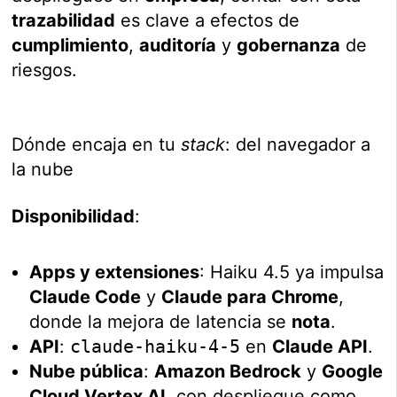
trazabilidad
es clave a efectos de
cumplimiento
,
auditoría
y
gobernanza
de
riesgos.
Dónde encaja en tu
stack
: del navegador a
la nube
Disponibilidad
:
Apps y extensiones
: Haiku 4.5 ya impulsa
Claude Code
y
Claude para Chrome
,
donde la mejora de latencia se
nota
.
API
:
claude-haiku-4-5
en
Claude API
.
Nube pública
:
Amazon Bedrock
y
Google
Cloud Vertex AI
, con despliegue como