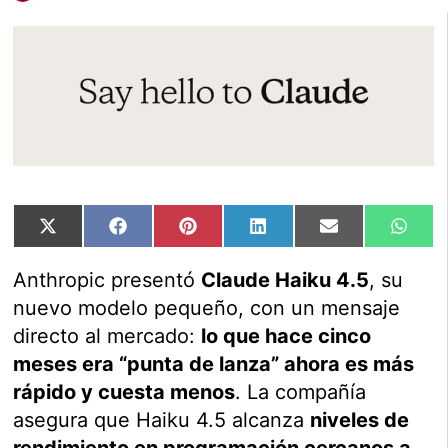
Compartir
Compartir
Compartir
Compartir
Compartir
Comp
X
Facebook
Pinterest
LinkedIn
Email
Wha
en
en
en
en
en
en
(Twitter)
Anthropic presentó
Claude Haiku 4.5
, su
nuevo modelo pequeño, con un mensaje
directo al mercado:
lo que hace cinco
meses era “punta de lanza” ahora es más
rápido y cuesta menos
. La compañía
asegura que Haiku 4.5 alcanza
niveles de
rendimiento en programación cercanos a