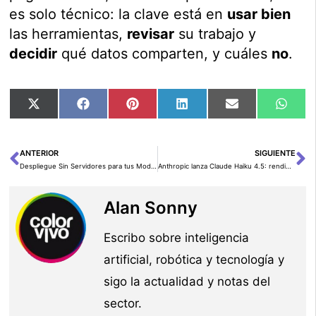
es solo técnico: la clave está en
usar bien
las herramientas,
revisar
su trabajo y
decidir
qué datos comparten, y cuáles
no
.
Compartir
Compartir
Compartir
Compartir
Compartir
Comp
X
Facebook
Pinterest
LinkedIn
Email
Wha
en
en
en
en
en
en
(Twitter)
ANTERIOR
SIGUIENTE
Ant
Si
Despliegue Sin Servidores para tus Modelos en Amazon SageMaker Canvas
Anthropic lanza Claude Haiku 4.5: rendimiento casi “de frontera”, más veloz y barato para llevar la inferencia a producción
Alan Sonny
Escribo sobre inteligencia
artificial, robótica y tecnología y
sigo la actualidad y notas del
sector.