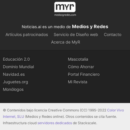
Medios y Redes
Noticias.ai es un medio de
Artículos patrocinados
Servicio de Diseño web
Contacto
Acerca de MyR
Educación 2.0
Mascotalia
Dominio Mundial
Cómo Ahorrar
Navidad.es
Portal Financiero
Juguetes.org
Mi Revista
Monólogos
© Contenidos bajo licencia Creative Commons (CC) 1995-2022
Color Vivo
Internet, SLU
(Medios y Redes online). Otros contenidos se cita fuente.
Infraestructura cloud
servidores dedicados
de Stackscale.