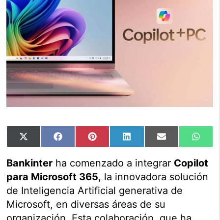
Compartir
Compartir
Compartir
Compartir
Compartir
Comp
X
Facebook
Pinterest
LinkedIn
Email
Wha
en
en
en
en
en
en
(Twitter)
Bankinter
ha comenzado a integrar
Copilot
para Microsoft 365
, la innovadora solución
de Inteligencia Artificial generativa de
Microsoft, en diversas áreas de su
organización. Esta colaboración, que ha