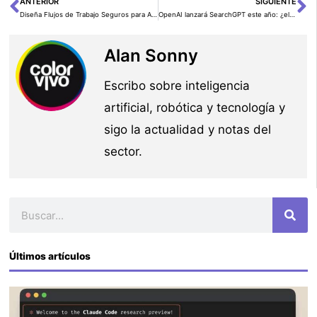
ANTERIOR
SIGUIENTE
Ant
Si
Diseña Flujos de Trabajo Seguros para Aplicaciones de IA Generativa con Permisos Verificados de Amazon y Agentes de Amazon Bedrock
OpenAI lanzará SearchGPT este año: ¿el futuro de las búsquedas en línea?
Alan Sonny
Escribo sobre inteligencia
artificial, robótica y tecnología y
sigo la actualidad y notas del
sector.
Buscar
Últimos artículos