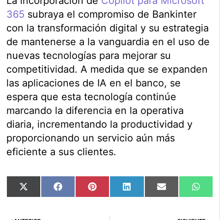
La incorporación de
Copilot para Microsoft
365
subraya el compromiso de Bankinter
con la transformación digital y su estrategia
de mantenerse a la vanguardia en el uso de
nuevas tecnologías para mejorar su
competitividad. A medida que se expanden
las aplicaciones de IA en el banco, se
espera que esta tecnología continúe
marcando la diferencia en la operativa
diaria, incrementando la productividad y
proporcionando un servicio aún más
eficiente a sus clientes.
Compartir
Compartir
Compartir
Compartir
Compartir
Comp
X
Facebook
Pinterest
LinkedIn
Email
Wha
en
en
en
en
en
en
(Twitter)