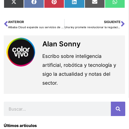
Compartir
Compartir
Compartir
Compartir
Compartir
Comp
X
Facebook
Pinterest
LinkedIn
Email
Wha
en
en
en
en
en
en
(Twitter)
ANTERIOR
SIGUIENTE
Ant
Si
Alibaba Cloud expande sus servicios de IA con Modelscope en inglés
Una ley promete revolucionar la regulación de la inteligencia artificial ha desatado una batalla en California
Alan Sonny
Escribo sobre inteligencia
artificial, robótica y tecnología y
sigo la actualidad y notas del
sector.
Buscar
Últimos artículos