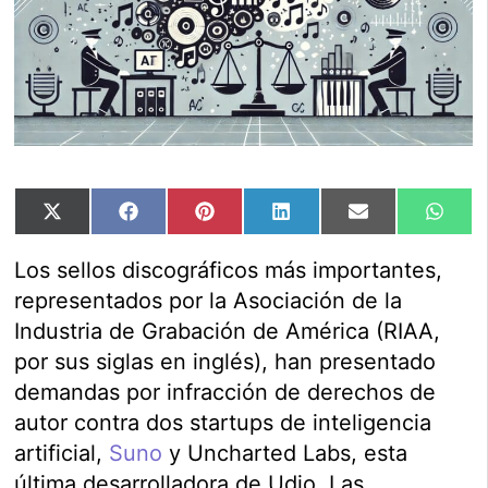
Compartir
Compartir
Compartir
Compartir
Compartir
Comp
X
Facebook
Pinterest
LinkedIn
Email
Wha
en
en
en
en
en
en
(Twitter)
Los sellos discográficos más importantes,
representados por la Asociación de la
Industria de Grabación de América (RIAA,
por sus siglas en inglés), han presentado
demandas por infracción de derechos de
autor contra dos startups de inteligencia
artificial,
Suno
y Uncharted Labs, esta
última desarrolladora de Udio. Las