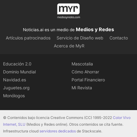
Medios y Redes
Noticias.ai es un medio de
Artículos patrocinados
Servicio de Diseño web
Contacto
Acerca de MyR
Educación 2.0
Mascotalia
Dominio Mundial
Cómo Ahorrar
Navidad.es
Portal Financiero
Juguetes.org
Mi Revista
Monólogos
© Contenidos bajo licencia Creative Commons (CC) 1995-2022
Color Vivo
Internet, SLU
(Medios y Redes online). Otros contenidos se cita fuente.
Infraestructura cloud
servidores dedicados
de Stackscale.