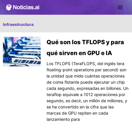
Ir
al
contenido
Infraestructura
Página
Página
Página
Página
Qué son los TFLOPS y para
qué sirven en GPU e IA
Los TFLOPS (TeraFLOPS, del inglés tera
floating-point operations per second) son
la unidad que mide cuántas operaciones
de coma flotante puede ejecutar un chip
cada segundo, expresadas en billones. Un
teraflop equivale a 1012 operaciones por
segundo, es decir, un millón de millones, y
se ha convertido en la cifra que las
marcas de GPU repiten en cada
lanzamiento para