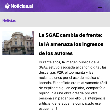
Ir
al
contenido
Noticias
Página
Página
Página
Página
Página
La SGAE cambia de frente:
la IA amenaza los ingresos
de los autores
Durante años, la imagen pública de la
SGAE estuvo asociada al canon digital, las
descargas P2P, el top manta y las
reclamaciones por el uso de música sin
licencia. El conflicto era relativamente fácil
de explicar: alguien copiaba, compartía o
reproducía una obra creada por otra
persona sin pagar por ello. La inteligencia
artificial generativa ha complicado ese
esquema. El