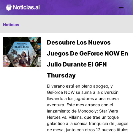
Ir
al
contenido
Noticias
Página
Página
Página
Página
Página
Descubre Los Nuevos
Juegos De GeForce NOW En
Julio Durante El GFN
Thursday
El verano está en pleno apogeo, y
GeForce NOW se suma a la diversión
llevando a los jugadores a una nueva
aventura. Este mes arranca con el
lanzamiento de Monopoly: Star Wars
Heroes vs. Villains, que trae un toque
galáctico a la icónica franquicia de juegos
de mesa, junto con otros 12 nuevos títulos