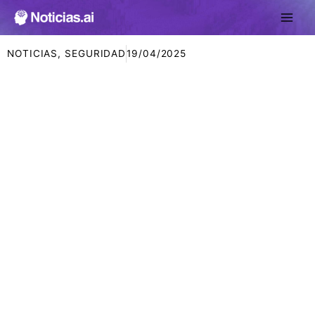
Ir
al
contenido
NOTICIAS
,
SEGURIDAD
19/04/2025