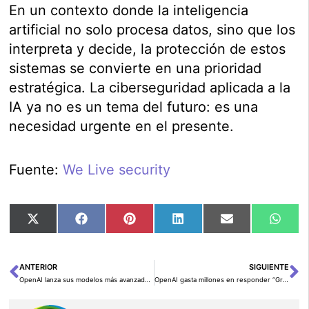
En un contexto donde la inteligencia
artificial no solo procesa datos, sino que los
interpreta y decide, la protección de estos
sistemas se convierte en una prioridad
estratégica. La ciberseguridad aplicada a la
IA ya no es un tema del futuro: es una
necesidad urgente en el presente.
Fuente:
We Live security
Compartir
Compartir
Compartir
Compartir
Compartir
Comp
X
Facebook
Pinterest
LinkedIn
Email
Wha
en
en
en
en
en
en
(Twitter)
ANTERIOR
SIGUIENTE
Ant
Si
OpenAI lanza sus modelos más avanzados: o3 y o4-mini, capaces de razonar con imágenes y usar herramientas
OpenAI gasta millones en responder “Gracias” y “Por favor”: la cortesía también cuesta en la era de la IA