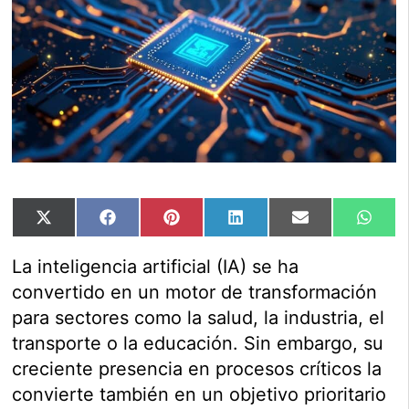
Compartir
Compartir
Compartir
Compartir
Compartir
Comp
X
Facebook
Pinterest
LinkedIn
Email
Wha
en
en
en
en
en
en
(Twitter)
La inteligencia artificial (IA) se ha
convertido en un motor de transformación
para sectores como la salud, la industria, el
transporte o la educación. Sin embargo, su
creciente presencia en procesos críticos la
convierte también en un objetivo prioritario