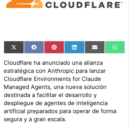
Compartir
Compartir
Compartir
Compartir
Compartir
Comp
X
Facebook
Pinterest
LinkedIn
Email
Wha
en
en
en
en
en
en
(Twitter)
Cloudflare ha anunciado una alianza
estratégica con Anthropic para lanzar
Cloudflare Environments for Claude
Managed Agents, una nueva solución
destinada a facilitar el desarrollo y
despliegue de agentes de inteligencia
artificial preparados para operar de forma
segura y a gran escala.