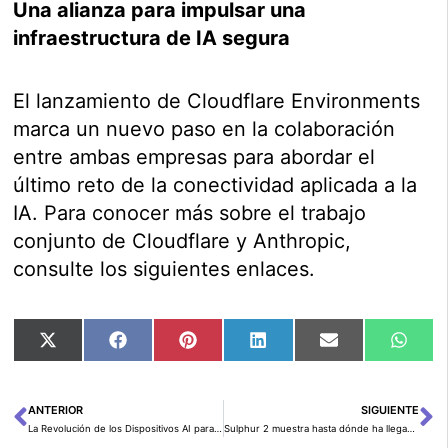
Una alianza para impulsar una
infraestructura de IA segura
El lanzamiento de Cloudflare Environments
marca un nuevo paso en la colaboración
entre ambas empresas para abordar el
último reto de la conectividad aplicada a la
IA. Para conocer más sobre el trabajo
conjunto de Cloudflare y Anthropic,
consulte los siguientes enlaces.
Compartir
Compartir
Compartir
Compartir
Compartir
Comp
X
Facebook
Pinterest
LinkedIn
Email
Wha
en
en
en
en
en
en
(Twitter)
ANTERIOR
SIGUIENTE
Ant
Si
La Revolución de los Dispositivos AI para Personas con Discapacidad
Sulphur 2 muestra hasta dónde ha llegado el vídeo generativo local