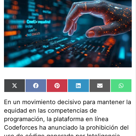
Compartir
Compartir
Compartir
Compartir
Compartir
Comp
X
Facebook
Pinterest
LinkedIn
Email
Wha
en
en
en
en
en
en
(Twitter)
En un movimiento decisivo para mantener la
equidad en las competencias de
programación, la plataforma en línea
Codeforces ha anunciado la prohibición del
uso de código generado por Inteligencia