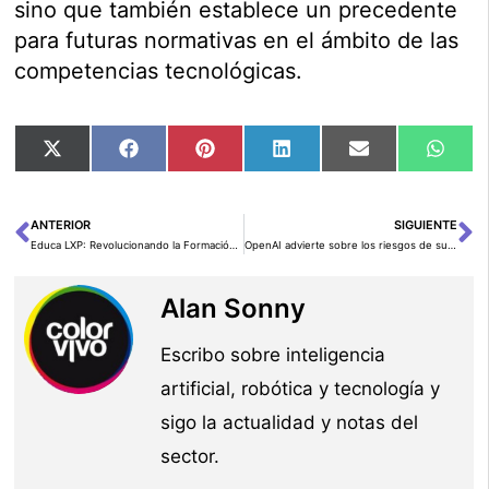
sino que también establece un precedente
para futuras normativas en el ámbito de las
competencias tecnológicas.
Compartir
Compartir
Compartir
Compartir
Compartir
Comp
X
Facebook
Pinterest
LinkedIn
Email
Wha
en
en
en
en
en
en
(Twitter)
ANTERIOR
SIGUIENTE
Ant
Si
Educa LXP: Revolucionando la Formación con Inteligencia Artificial
OpenAI advierte sobre los riesgos de su nuevo modelo de IA «o1» en la creación de armas biológicas
Alan Sonny
Escribo sobre inteligencia
artificial, robótica y tecnología y
sigo la actualidad y notas del
sector.