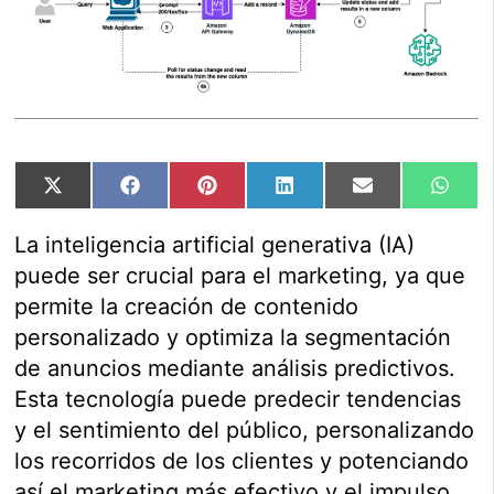
Compartir
Compartir
Compartir
Compartir
Compartir
Comp
X
Facebook
Pinterest
LinkedIn
Email
Wha
en
en
en
en
en
en
(Twitter)
La inteligencia artificial generativa (IA)
puede ser crucial para el marketing, ya que
permite la creación de contenido
personalizado y optimiza la segmentación
de anuncios mediante análisis predictivos.
Esta tecnología puede predecir tendencias
y el sentimiento del público, personalizando
los recorridos de los clientes y potenciando
así el marketing más efectivo y el impulso