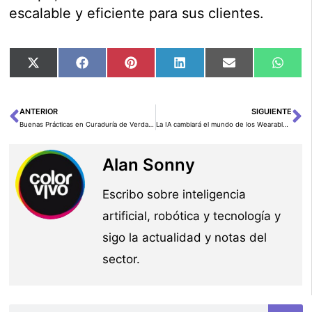
escalable y eficiente para sus clientes.
Compartir
Compartir
Compartir
Compartir
Compartir
Comp
X
Facebook
Pinterest
LinkedIn
Email
Wha
en
en
en
en
en
en
(Twitter)
ANTERIOR
SIGUIENTE
Ant
Si
Buenas Prácticas en Curaduría de Verdades Básicas e Interpretación de Métricas para Evaluar IA Generativa en Respuestas a Preguntas usando FMEval
La IA cambiará el mundo de los Wearables: Avances y desafíos
Alan Sonny
Escribo sobre inteligencia
artificial, robótica y tecnología y
sigo la actualidad y notas del
sector.