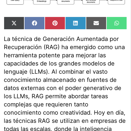
Compartir
Compartir
Compartir
Compartir
Compartir
Comp
X
Facebook
Pinterest
LinkedIn
Email
Wha
en
en
en
en
en
en
(Twitter)
La técnica de Generación Aumentada por
Recuperación (RAG) ha emergido como una
herramienta potente para mejorar las
capacidades de los grandes modelos de
lenguaje (LLMs). Al combinar el vasto
conocimiento almacenado en fuentes de
datos externas con el poder generativo de
los LLMs, RAG permite abordar tareas
complejas que requieren tanto
conocimiento como creatividad. Hoy en día,
las técnicas RAG se utilizan en empresas de
todas las escalas, donde la inteligencia