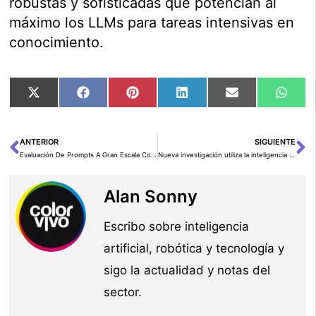
robustas y sofisticadas que potencian al
máximo los LLMs para tareas intensivas en
conocimiento.
Compartir
Compartir
Compartir
Compartir
Compartir
Comp
X
Facebook
Pinterest
LinkedIn
Email
Wha
en
en
en
en
en
en
(Twitter)
ANTERIOR
SIGUIENTE
Ant
Si
Evaluación De Prompts A Gran Escala Con La Gestión De Prompts Y Flujos De Prompts En Amazon Bedrock
Nueva investigación utiliza la inteligencia artificial para la detección temprana de la demencia
Alan Sonny
Escribo sobre inteligencia
artificial, robótica y tecnología y
sigo la actualidad y notas del
sector.