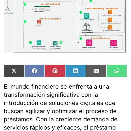
Compartir
Compartir
Compartir
Compartir
Compartir
Comp
X
Facebook
Pinterest
LinkedIn
Email
Wha
en
en
en
en
en
en
(Twitter)
El mundo financiero se enfrenta a una
transformación significativa con la
introducción de soluciones digitales que
buscan agilizar y optimizar el proceso de
préstamos. Con la creciente demanda de
servicios rápidos y eficaces, el préstamo