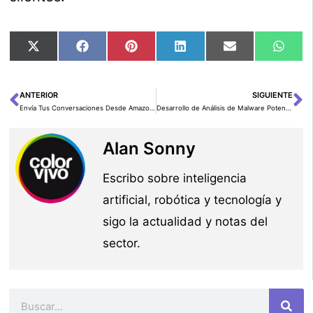
Compartir
Compartir
Compartir
Compartir
Compartir
Comp
X
Facebook
Pinterest
LinkedIn
Email
Wha
en
en
en
en
en
en
(Twitter)
ANTERIOR
SIGUIENTE
Ant
Si
Envía Tus Conversaciones Desde Amazon Q
Desarrollo de Análisis de Malware Potenciado por IA con Amazon Bedrock y Deep Instinct
Alan Sonny
Escribo sobre inteligencia
artificial, robótica y tecnología y
sigo la actualidad y notas del
sector.
Buscar