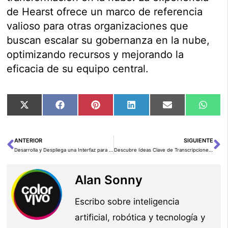
de Hearst ofrece un marco de referencia
valioso para otras organizaciones que
buscan escalar su gobernanza en la nube,
optimizando recursos y mejorando la
eficacia de su equipo central.
Compartir
Compartir
Compartir
Compartir
Compartir
Comp
X
Facebook
Pinterest
LinkedIn
Email
Wha
en
en
en
en
en
en
(Twitter)
ANTERIOR
SIGUIENTE
Ant
Si
Desarrolla y Despliega una Interfaz para tus Aplicaciones de IA Generativa con AWS y Python
Descubre Ideas Clave de Transcripciones de Audio Usando Amazon Bedrock y Transcribe
Alan Sonny
Escribo sobre inteligencia
artificial, robótica y tecnología y