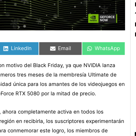
Compartir
Compartir
Compartir
Compartir
Compartir
Compartir
en
en
en
en
en
en
LinkedIn
Email
WhatsApp
on motivo del Black Friday, ya que NVIDIA lanza
rimeros tres meses de la membresía Ultimate de
dad única para los amantes de los videojuegos en
eForce RTX 5080 por la mitad de precio.
X, ahora completamente activa en todos los
región en recibirla, los suscriptores experimentarán
Para conmemorar este logro, los miembros de