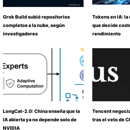
Grok Build subió repositorios
Tokens en IA: la 
completos a la nube, según
que decide coste
investigadores
rendimiento
LongCat-2.0: China enseña que la
Tencent negoci
IA abierta ya no depende solo de
tras el veto de 
NVIDIA