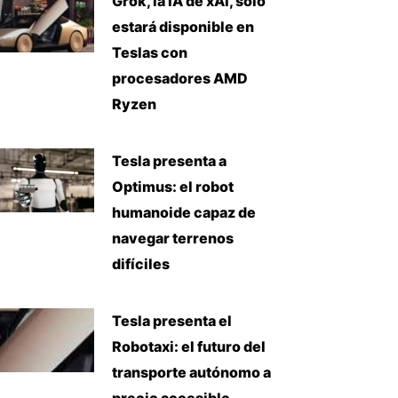
Grok, la IA de xAI, solo
estará disponible en
Teslas con
procesadores AMD
Ryzen
Tesla presenta a
Optimus: el robot
humanoide capaz de
navegar terrenos
difíciles
Tesla presenta el
Robotaxi: el futuro del
transporte autónomo a
precio accesible