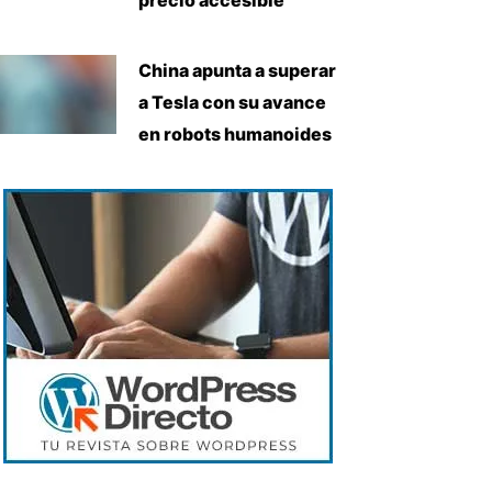
China apunta a superar
a Tesla con su avance
en robots humanoides