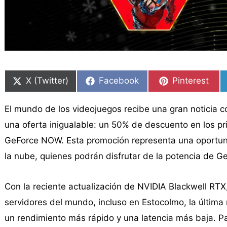
Compartir
Compartir
Compartir
Compartir
Compartir
Compartir
en
en
en
en
en
en
X (Twitter)
Facebook
Pinterest
El mundo de los videojuegos recibe una gran noticia c
una oferta inigualable: un 50% de descuento en los p
GeForce NOW. Esta promoción representa una oportuni
la nube, quienes podrán disfrutar de la potencia de G
Con la reciente actualización de NVIDIA Blackwell RT
servidores del mundo, incluso en Estocolmo, la última 
un rendimiento más rápido y una latencia más baja. 