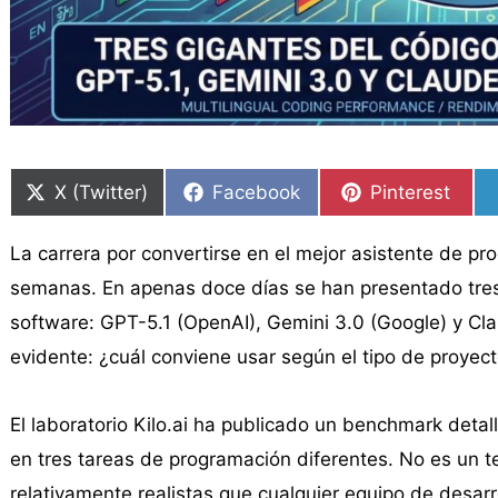
Compartir
Compartir
Compartir
Compartir
Compartir
Compartir
en
en
en
en
en
en
X (Twitter)
Facebook
Pinterest
La carrera por convertirse en el mejor asistente de pr
semanas. En apenas doce días se han presentado tres
software: GPT-5.1 (OpenAI), Gemini 3.0 (Google) y Cla
evidente: ¿cuál conviene usar según el tipo de proyec
El laboratorio Kilo.ai ha publicado un benchmark deta
en tres tareas de programación diferentes. No es un tes
relativamente realistas que cualquier equipo de desarr