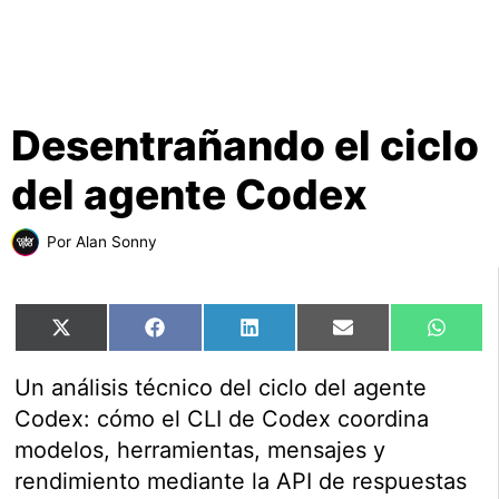
Desentrañando el ciclo
del agente Codex
Por
Alan Sonny
Compartir
Compartir
Compartir
Compartir
Comp
X
Facebook
LinkedIn
Email
What
en
en
en
en
en
(Twitter)
Un análisis técnico del ciclo del agente
Codex: cómo el CLI de Codex coordina
modelos, herramientas, mensajes y
rendimiento mediante la API de respuestas