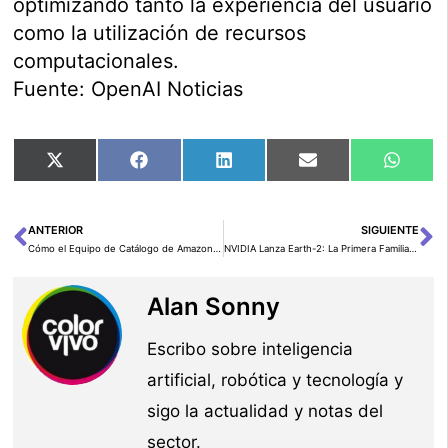
optimizando tanto la experiencia del usuario
como la utilización de recursos
computacionales.
Fuente: OpenAI Noticias
Compartir
Compartir
Compartir
Compartir
Comp
X
Facebook
LinkedIn
Email
What
en
en
en
en
en
(Twitter)
ANTERIOR
SIGUIENTE
Ant
Si
Cómo el Equipo de Catálogo de Amazon.com Construyó IA Generativa Autodidacta a Escala con Amazon Bedrock
NVIDIA Lanza Earth-2: La Primera Familia de Modelos y Herramientas Abiertas para Meteorología AI
Alan Sonny
Escribo sobre inteligencia
artificial, robótica y tecnología y
sigo la actualidad y notas del
sector.