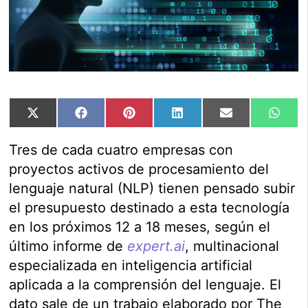
Compartir
Compartir
Compartir
Compartir
Compartir
Comp
X
Facebook
Pinterest
LinkedIn
Email
Wha
en
en
en
en
en
en
(Twitter)
Tres de cada cuatro empresas con
proyectos activos de procesamiento del
lenguaje natural (NLP) tienen pensado subir
el presupuesto destinado a esta tecnología
en los próximos 12 a 18 meses, según el
último informe de
expert.ai
, multinacional
especializada en inteligencia artificial
aplicada a la comprensión del lenguaje. El
dato sale de un trabajo elaborado por The