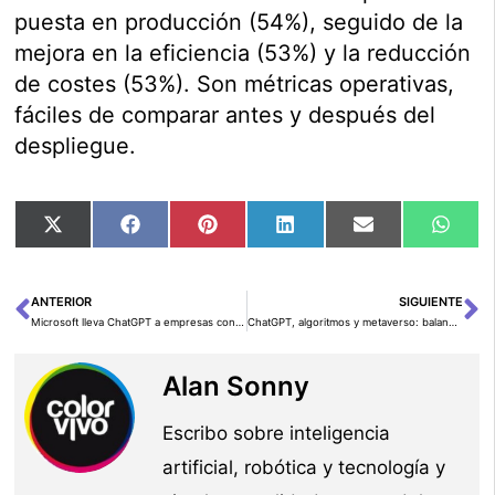
puesta en producción (54%), seguido de la
mejora en la eficiencia (53%) y la reducción
de costes (53%). Son métricas operativas,
fáciles de comparar antes y después del
despliegue.
Compartir
Compartir
Compartir
Compartir
Compartir
Comp
X
Facebook
Pinterest
LinkedIn
Email
Wha
en
en
en
en
en
en
(Twitter)
ANTERIOR
SIGUIENTE
Ant
Si
Microsoft lleva ChatGPT a empresas con Azure OpenAI
ChatGPT, algoritmos y metaverso: balance del San Valentín con IA
Alan Sonny
Escribo sobre inteligencia
artificial, robótica y tecnología y