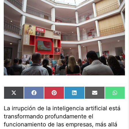
Compartir
Compartir
Compartir
Compartir
Compartir
Comp
X
Facebook
Pinterest
LinkedIn
Email
Wha
en
en
en
en
en
en
(Twitter)
La irrupción de la inteligencia artificial está
transformando profundamente el
funcionamiento de las empresas, más allá