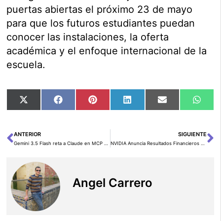
puertas abiertas el próximo 23 de mayo
para que los futuros estudiantes puedan
conocer las instalaciones, la oferta
académica y el enfoque internacional de la
escuela.
Compartir
Compartir
Compartir
Compartir
Compartir
Comp
X
Facebook
Pinterest
LinkedIn
Email
Wha
en
en
en
en
en
en
(Twitter)
ANTERIOR
SIGUIENTE
Ant
Si
Gemini 3.5 Flash reta a Claude en MCP y cambia la carrera de los agentes
NVIDIA Anuncia Resultados Financieros del Primer Trimestre Fiscal 2027
Angel Carrero