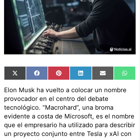
Compartir
Compartir
Compartir
Compartir
Compartir
Comp
X
Facebook
Pinterest
LinkedIn
Email
Wha
en
en
en
en
en
en
(Twitter)
Elon Musk ha vuelto a colocar un nombre
provocador en el centro del debate
tecnológico. “Macrohard”, una broma
evidente a costa de Microsoft, es el nombre
que el empresario ha utilizado para describir
un proyecto conjunto entre Tesla y xAI con