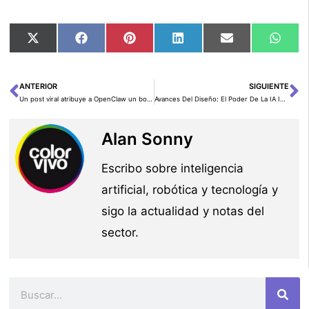
Compartir
Compartir
Compartir
Compartir
Compartir
Comp
X
Facebook
Pinterest
LinkedIn
Email
Wha
en
en
en
en
en
en
(Twitter)
ANTERIOR
SIGUIENTE
Ant
Si
Un post viral atribuye a OpenClaw un bot de Polymarket, pero las cifras fallan
Avances Del Diseño: El Poder De La IA Industrial Y Gemelos Digitales En El Omniverso
Alan Sonny
Escribo sobre inteligencia
artificial, robótica y tecnología y
sigo la actualidad y notas del
sector.
Buscar