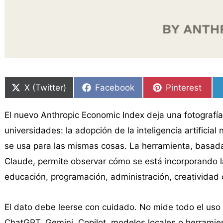
Compartir
Compartir
Compartir
Compartir
Compartir
Compartir
en
en
en
en
en
en
X (Twitter)
Facebook
Pinterest
El nuevo Anthropic Economic Index deja una fotograf
universidades: la adopción de la inteligencia artificial
se usa para las mismas cosas. La herramienta, basad
Claude, permite observar cómo se está incorporando l
educación, programación, administración, creatividad 
El dato debe leerse con cuidado. No mide todo el uso de
ChatGPT, Gemini, Copilot, modelos locales o herramie