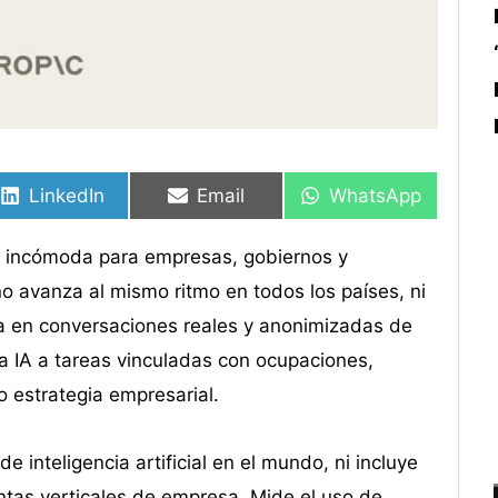
Compartir
Compartir
Compartir
Compartir
Compartir
Compartir
en
en
en
en
en
en
LinkedIn
Email
WhatsApp
ía incómoda para empresas, gobiernos y
 no avanza al mismo ritmo en todos los países, ni
a en conversaciones reales y anonimizadas de
a IA a tareas vinculadas con ocupaciones,
o estrategia empresarial.
 inteligencia artificial en el mundo, ni incluye
ntas verticales de empresa. Mide el uso de