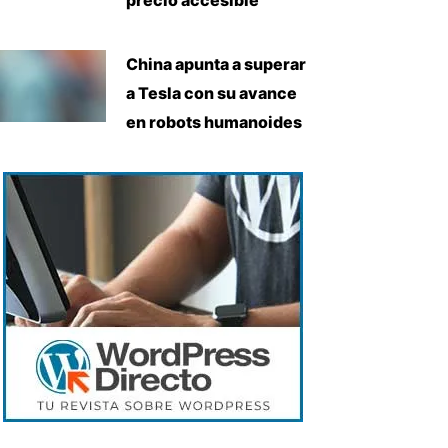
China apunta a superar
a Tesla con su avance
en robots humanoides