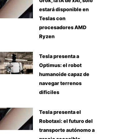
Grok, la IA de xAI, solo
estará disponible en
Teslas con
procesadores AMD
Ryzen
Tesla presenta a
Optimus: el robot
humanoide capaz de
navegar terrenos
difíciles
Tesla presenta el
Robotaxi: el futuro del
transporte autónomo a
precio accesible