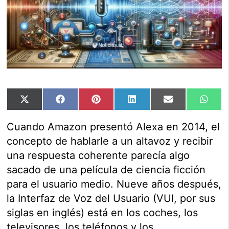
Compartir
Compartir
Compartir
Compartir
Compartir
Comp
X
Facebook
Pinterest
LinkedIn
Email
Wha
en
en
en
en
en
en
(Twitter)
Cuando Amazon presentó Alexa en 2014, el
concepto de hablarle a un altavoz y recibir
una respuesta coherente parecía algo
sacado de una película de ciencia ficción
para el usuario medio. Nueve años después,
la Interfaz de Voz del Usuario (VUI, por sus
siglas en inglés) está en los coches, los
televisores, los teléfonos y los