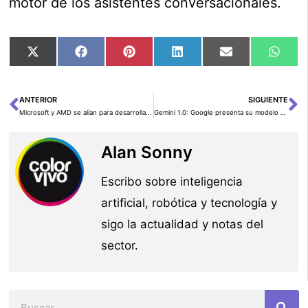
motor de los asistentes conversacionales.
Compartir
Compartir
Compartir
Compartir
Compartir
Comp
X
Facebook
Pinterest
LinkedIn
Email
Wha
en
en
en
en
en
en
(Twitter)
ANTERIOR
SIGUIENTE
Ant
Si
Microsoft y AMD se alían para desarrollar chips de IA propios
Gemini 1.0: Google presenta su modelo multimodal más grande
Alan Sonny
Escribo sobre inteligencia
artificial, robótica y tecnología y
sigo la actualidad y notas del
sector.
Buscar