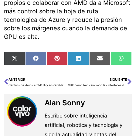
propios o colaborar con AMD da a Microsoft
más control sobre la hoja de ruta
tecnológica de Azure y reduce la presión
sobre los márgenes cuando la demanda de
GPU es alta.
Compartir
Compartir
Compartir
Compartir
Compartir
Comp
X
Facebook
Pinterest
LinkedIn
Email
Wha
en
en
en
en
en
en
(Twitter)
ANTERIOR
SIGUIENTE
Ant
Si
Centros de datos 2024: IA y sostenibilidad según Vertiv
VUI: cómo han cambiado las interfaces de voz en la era de los LLM
Alan Sonny
Escribo sobre inteligencia
artificial, robótica y tecnología y
sigo la actualidad y notas del