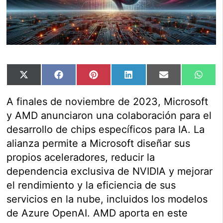
Compartir
Compartir
Compartir
Compartir
Compartir
Comp
X
Facebook
Pinterest
LinkedIn
Email
Wha
en
en
en
en
en
en
(Twitter)
A finales de noviembre de 2023, Microsoft
y AMD anunciaron una colaboración para el
desarrollo de chips específicos para IA. La
alianza permite a Microsoft diseñar sus
propios aceleradores, reducir la
dependencia exclusiva de NVIDIA y mejorar
el rendimiento y la eficiencia de sus
servicios en la nube, incluidos los modelos
de Azure OpenAI. AMD aporta en este