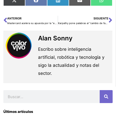
Compartir
Compartir
Compartir
Compartir
Comp
X
Facebook
LinkedIn
Email
What
en
en
en
en
en
(Twitter)
ANTERIOR
SIGUIENTE
Ant
Si
Mastercard acelera su apuesta por la “era agéntica” con Agent Suite: IA lista para banca y comercio
Karpathy pone palabras al “cambio de fase” del coding con LLM… y el creador de Claude Code lo lleva al extremo
Alan Sonny
Escribo sobre inteligencia
artificial, robótica y tecnología y
sigo la actualidad y notas del
sector.
Buscar
Últimos artículos