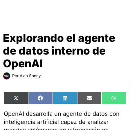
Explorando el agente
de datos interno de
OpenAI
Por
Alan Sonny
Compartir
Compartir
Compartir
Compartir
Comp
X
Facebook
LinkedIn
Email
What
en
en
en
en
en
(Twitter)
OpenAI desarrolla un agente de datos con
inteligencia artificial capaz de analizar
grandes volúmenes de información en