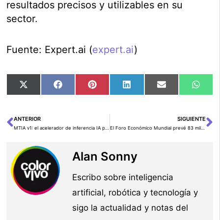
resultados precisos y utilizables en su
sector.
Fuente: Expert.ai (
expert.ai
)
Compartir
Compartir
Compartir
Compartir
Compartir
Comp
X
Facebook
Pinterest
LinkedIn
Email
Wha
en
en
en
en
en
en
(Twitter)
ANTERIOR
SIGUIENTE
Ant
Si
MTIA v1: el acelerador de inferencia IA propio que Meta diseñó para sus centros de datos
El Foro Económico Mundial prevé 83 millones de empleos destruidos y 69 millones creados por la IA en 2027
Alan Sonny
Escribo sobre inteligencia
artificial, robótica y tecnología y
sigo la actualidad y notas del