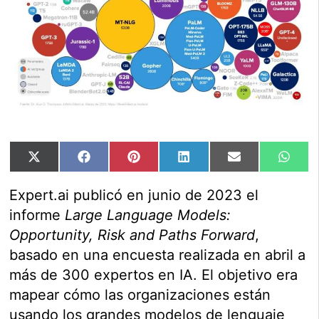
Compartir
Compartir
Compartir
Compartir
Compartir
Comp
X
Facebook
Pinterest
LinkedIn
Email
Wha
en
en
en
en
en
en
(Twitter)
Expert.ai publicó en junio de 2023 el
informe
Large Language Models:
Opportunity, Risk and Paths Forward
,
basado en una encuesta realizada en abril a
más de 300 expertos en IA. El objetivo era
mapear cómo las organizaciones están
usando los grandes modelos de lenguaje