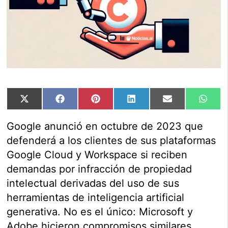
Compartir
Compartir
Compartir
Compartir
Compartir
Comp
X
Facebook
Pinterest
LinkedIn
Email
Wha
en
en
en
en
en
en
(Twitter)
Google anunció en octubre de 2023 que
defenderá a los clientes de sus plataformas
Google Cloud y Workspace si reciben
demandas por infracción de propiedad
intelectual derivadas del uso de sus
herramientas de inteligencia artificial
generativa. No es el único: Microsoft y
Adobe hicieron compromisos similares