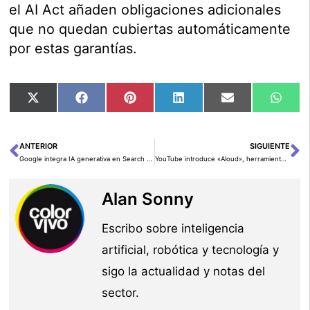
el AI Act añaden obligaciones adicionales
que no quedan cubiertas automáticamente
por estas garantías.
Compartir
Compartir
Compartir
Compartir
Compartir
Comp
X
Facebook
Pinterest
LinkedIn
Email
Wha
en
en
en
en
en
en
(Twitter)
ANTERIOR
SIGUIENTE
Ant
Si
Google integra IA generativa en Search con BERT, MUM y SGE
YouTube introduce «Aloud», herramienta de doblaje con IA, y refuerza su función “Creator Music”
Alan Sonny
Escribo sobre inteligencia
artificial, robótica y tecnología y
sigo la actualidad y notas del
sector.