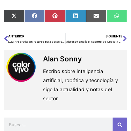
Compartir
Compartir
Compartir
Compartir
Compartir
Comp
X
Facebook
Pinterest
LinkedIn
Email
Wha
en
en
en
en
en
en
(Twitter)
ANTERIOR
SIGUIENTE
Ant
Si
LLM API gratis: Un recurso para desarrolladores de modelos de lenguaje
Microsoft amplía el soporte de Copilot+ a nuevos procesadores de AMD y Intel
Alan Sonny
Escribo sobre inteligencia
artificial, robótica y tecnología y
sigo la actualidad y notas del
sector.
Buscar