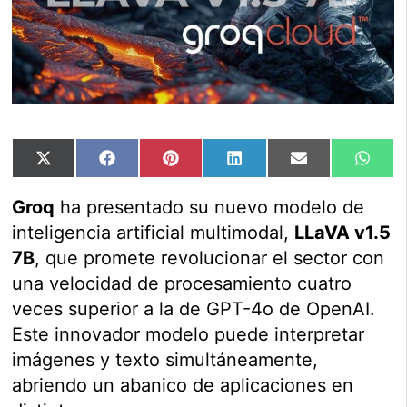
Compartir
Compartir
Compartir
Compartir
Compartir
Comp
X
Facebook
Pinterest
LinkedIn
Email
Wha
en
en
en
en
en
en
(Twitter)
Groq
ha presentado su nuevo modelo de
inteligencia artificial multimodal,
LLaVA v1.5
7B
, que promete revolucionar el sector con
una velocidad de procesamiento cuatro
veces superior a la de GPT-4o de OpenAI.
Este innovador modelo puede interpretar
imágenes y texto simultáneamente,
abriendo un abanico de aplicaciones en