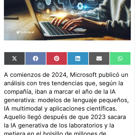
Compartir
Compartir
Compartir
Compartir
Compartir
Comp
X
Facebook
Pinterest
LinkedIn
Email
Wha
en
en
en
en
en
en
(Twitter)
A comienzos de 2024, Microsoft publicó un
análisis con tres tendencias que, según la
compañía, iban a marcar el año de la IA
generativa: modelos de lenguaje pequeños,
IA multimodal y aplicaciones científicas.
Aquello llegó después de que 2023 sacara
la IA generativa de los laboratorios y la
metiera en el bolsillo de millones de