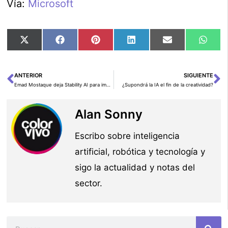
Vía:
Microsoft
Compartir
Compartir
Compartir
Compartir
Compartir
Comp
X
Facebook
Pinterest
LinkedIn
Email
Wha
en
en
en
en
en
en
(Twitter)
ANTERIOR
SIGUIENTE
Ant
Si
Emad Mostaque deja Stability AI para impulsar la IA descentralizada
¿Supondrá la IA el fin de la creatividad?
Alan Sonny
Escribo sobre inteligencia
artificial, robótica y tecnología y
sigo la actualidad y notas del
sector.
Buscar