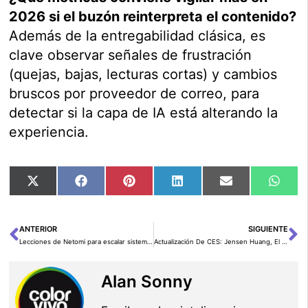
2026 si el buzón reinterpreta el contenido?
Además de la entregabilidad clásica, es
clave observar señales de frustración
(quejas, bajas, lecturas cortas) y cambios
bruscos por proveedor de correo, para
detectar si la capa de IA está alterando la
experiencia.
Compartir
Compartir
Compartir
Compartir
Compartir
Comp
X
Facebook
Pinterest
LinkedIn
Email
Wha
en
en
en
en
en
en
(Twitter)
ANTERIOR
SIGUIENTE
Ant
Si
Lecciones de Netomi para escalar sistemas agenticos en la empresa
Actualización De CES: Jensen Huang, El Visionario Detrás De NVIDIA
Alan Sonny