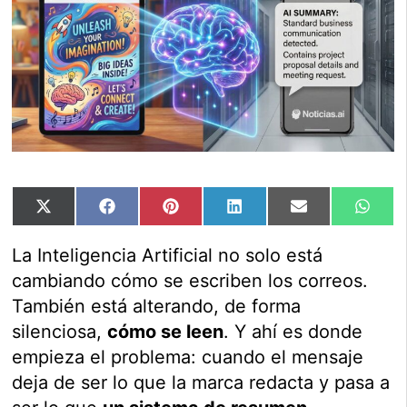
Compartir
Compartir
Compartir
Compartir
Compartir
Comp
X
Facebook
Pinterest
LinkedIn
Email
Wha
en
en
en
en
en
en
(Twitter)
La Inteligencia Artificial no solo está
cambiando cómo se escriben los correos.
También está alterando, de forma
silenciosa,
cómo se leen
. Y ahí es donde
empieza el problema: cuando el mensaje
deja de ser lo que la marca redacta y pasa a