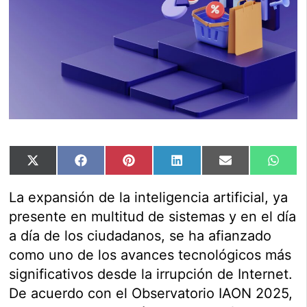
Compartir
Compartir
Compartir
Compartir
Compartir
Comp
X
Facebook
Pinterest
LinkedIn
Email
Wha
en
en
en
en
en
en
(Twitter)
La expansión de la inteligencia artificial, ya
presente en multitud de sistemas y en el día
a día de los ciudadanos, se ha afianzado
como uno de los avances tecnológicos más
significativos desde la irrupción de Internet.
De acuerdo con el Observatorio IAON 2025,