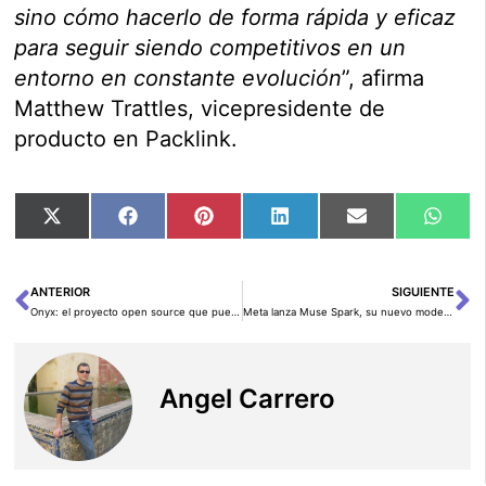
sino cómo hacerlo de forma rápida y eficaz
para seguir siendo competitivos en un
entorno en constante evolución
”, afirma
Matthew Trattles, vicepresidente de
producto en Packlink.
Compartir
Compartir
Compartir
Compartir
Compartir
Comp
X
Facebook
Pinterest
LinkedIn
Email
Wha
en
en
en
en
en
en
(Twitter)
ANTERIOR
SIGUIENTE
Ant
Si
Onyx: el proyecto open source que puede impulsar la IA privada en empresas
Meta lanza Muse Spark, su nuevo modelo multimodal para impulsar Meta AI
Angel Carrero