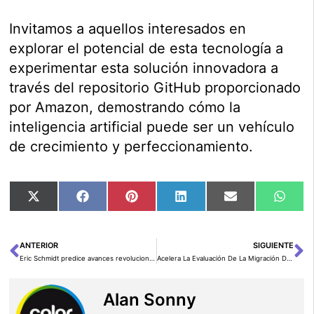
Invitamos a aquellos interesados en
explorar el potencial de esta tecnología a
experimentar esta solución innovadora a
través del repositorio GitHub proporcionado
por Amazon, demostrando cómo la
inteligencia artificial puede ser un vehículo
de crecimiento y perfeccionamiento.
Compartir
Compartir
Compartir
Compartir
Compartir
Comp
X
Facebook
Pinterest
LinkedIn
Email
Wha
en
en
en
en
en
en
(Twitter)
ANTERIOR
SIGUIENTE
Ant
Si
Eric Schmidt predice avances revolucionarios en la inteligencia artificial para los próximos 12 meses
Acelera La Evaluación De La Migración De Portafolios Usando Amazon Bedrock
Alan Sonny