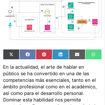
Compartir
Compartir
Compartir
Compartir
Compartir
Comp
X
Facebook
Pinterest
LinkedIn
Email
Wha
en
en
en
en
en
en
(Twitter)
En la actualidad, el arte de hablar en
público se ha convertido en una de las
competencias más esenciales, tanto en el
ámbito profesional como en el académico,
así como para el desarrollo personal.
Dominar esta habilidad nos permite